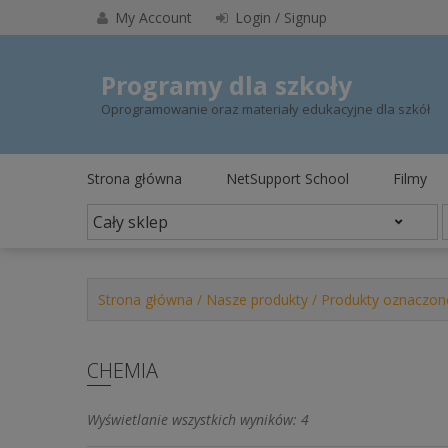
Skip
My Account
Login / Signup
to
content
Programy dla szkoły
Oprogramowanie oraz materiały edukacyjne dla szkół
Strona główna
NetSupport School
Filmy
Strona główna
/
Nasze produkty
/ Produkty oznaczon
CHEMIA
Posortowane
Wyświetlanie wszystkich wyników: 4
według