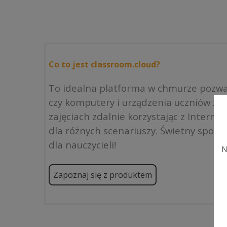
Co to jest classroom.cloud?
To idealna platforma w chmurze pozwal
czy komputery i urządzenia uczniów zna
zajęciach zdalnie korzystając z Intern
dla różnych scenariuszy. Świetny sposób
dla nauczycieli!
N
Zapoznaj się z produktem