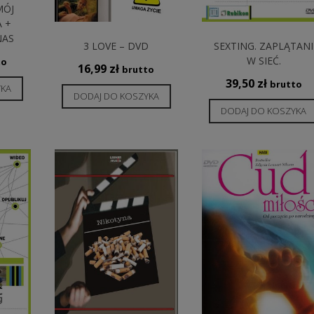
MÓJ
 +
NAS
3 LOVE – DVD
SEXTING. ZAPLĄTANI
W SIEĆ.
to
16,99
zł
brutto
39,50
zł
brutto
YKA
DODAJ DO KOSZYKA
DODAJ DO KOSZYKA