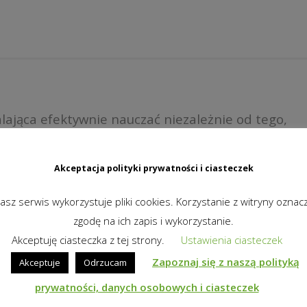
ająca efektywnie nauczać niezależnie od tego,
jdują się w jednym miejscu, czy uczestniczą oni w
etu. Bez przełączania między różnymi rozwiązaniami
Akceptacja polityki prywatności i ciasteczek
, by zapewnić ciągłość nauczania – dla uczniów i
asz serwis wykorzystuje pliki cookies. Korzystanie z witryny oznac
zgodę na ich zapis i wykorzystanie.
Akceptuję ciasteczka z tej strony.
Ustawienia ciasteczek
Zapoznaj się z naszą polityką
Akceptuje
Odrzucam
prywatności, danych osobowych i ciasteczek