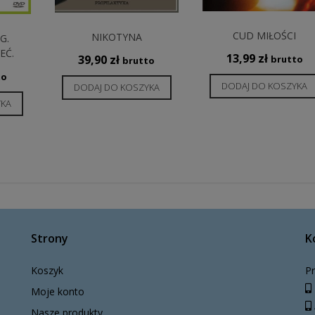
CUD MIŁOŚCI
NIKOTYNA
G.
EĆ.
13,99
zł
39,90
zł
brutto
brutto
to
DODAJ DO KOSZYKA
DODAJ DO KOSZYKA
YKA
Strony
K
Koszyk
Pr
Moje konto
Nasze produkty