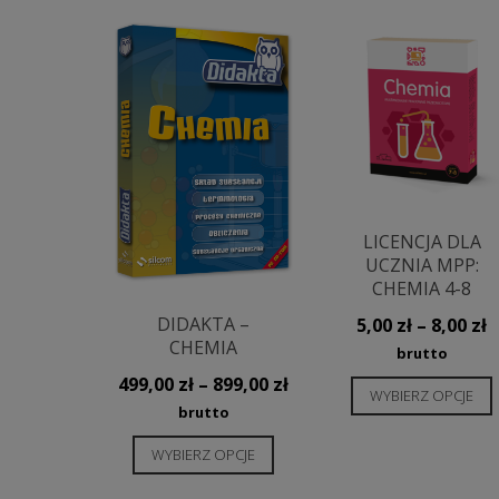
najnowszych
LICENCJA DLA
UCZNIA MPP:
CHEMIA 4-8
DIDAKTA –
Z
5,00
zł
–
8,00
zł
CHEMIA
c
brutto
o
Zakres
499,00
zł
–
899,00
zł
WYBIERZ OPCJE
5
cen:
brutto
d
od
Ten
WYBIERZ OPCJE
8
499,00 zł
produkt
do