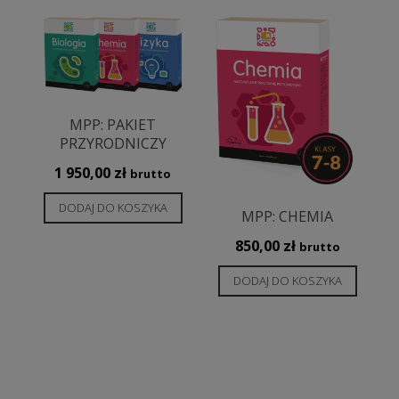
MPP: PAKIET
PRZYRODNICZY
1 950,00
zł
brutto
DODAJ DO KOSZYKA
MPP: CHEMIA
850,00
zł
brutto
akres
en:
DODAJ DO KOSZYKA
d
Ten
,00 zł
produkt
o
ma
,00 zł
wiele
wariantów.