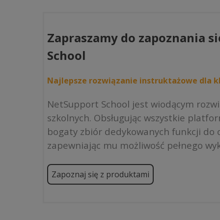
ma
899,00 zł
wiele
wariantów.
Zapraszamy do zapoznania si
Opcje
można
School
wybrać
na
Najlepsze rozwiązanie instruktażowe dla kl
stronie
produktu
NetSupport School jest wiodącym rozw
szkolnych. Obsługując wszystkie platfo
bogaty zbiór dedykowanych funkcji do o
zapewniając mu możliwość pełnego wyk
Zapoznaj się z produktami