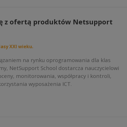
Opcje
można
wybrać
ę z ofertą produktów Netsupport
na
stronie
produktu
asy XXI wieku.
iązaniem na rynku oprogramowania dla klas
rmy, NetSupport School dostarcza nauczycielowi
ceny, monitorowania, współpracy i kontroli,
orzystania wyposażenia ICT.