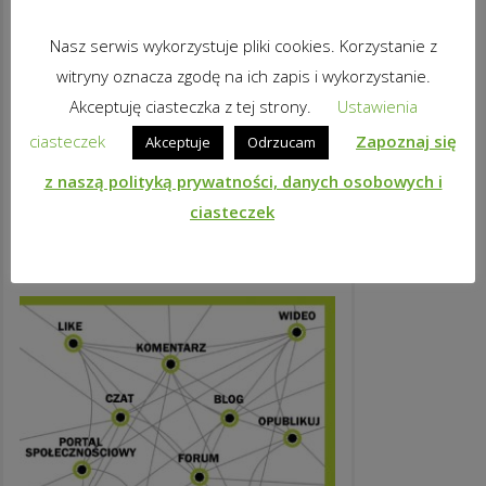
Nasz serwis wykorzystuje pliki cookies. Korzystanie z
witryny oznacza zgodę na ich zapis i wykorzystanie.
Akceptuję ciasteczka z tej strony.
Ustawienia
CUD MIŁOŚCI
ciasteczek
Zapoznaj się
Akceptuje
Odrzucam
13,99
zł
brutto
z naszą polityką prywatności, danych osobowych i
DODAJ DO KOSZYKA
ciasteczek