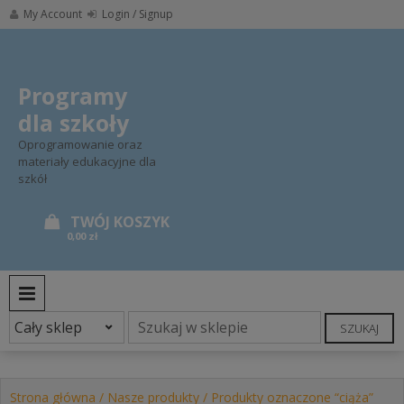
Skip
My Account
Login / Signup
to
content
Programy
dla szkoły
Oprogramowanie oraz
materiały edukacyjne dla
szkół
0,00 zł
PRIMARY MENU
SZUKAJ
Strona główna
/
Nasze produkty
/ Produkty oznaczone “ciąża”