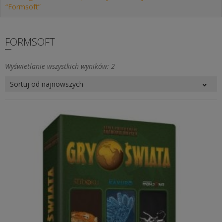
“Formsoft”
FORMSOFT
Posortowane
Wyświetlanie wszystkich wyników: 2
według
najnowszych