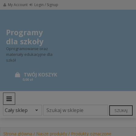
Skip
My Account
Login / Signup
to
content
Programy
dla szkoły
Oprogramowanie oraz
materiały edukacyjne dla
szkół
0,00 zł
PRIMARY MENU
SZUKAJ
Strona główna
/
Nasze produkty
/ Produkty oznaczone