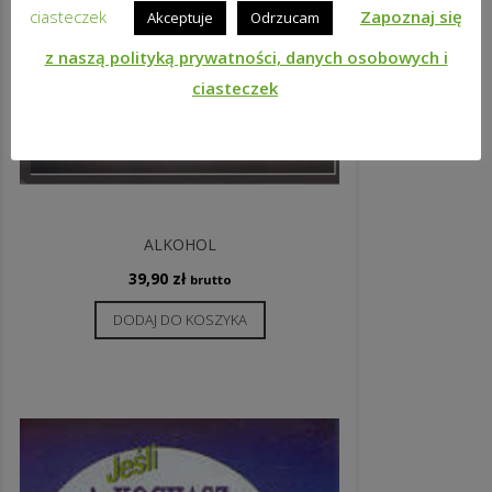
ciasteczek
Zapoznaj się
Akceptuje
Odrzucam
z naszą polityką prywatności, danych osobowych i
ciasteczek
ALKOHOL
39,90
zł
brutto
DODAJ DO KOSZYKA