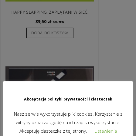
HAPPY SLAPPING. ZAPLĄTANI W SIEĆ.
39,50
zł
brutto
DODAJ DO KOSZYKA
Akceptacja polityki prywatności i ciasteczek
Nasz serwis wykorzystuje pliki cookies. Korzystanie z
witryny oznacza zgodę na ich zapis i wykorzystanie.
Akceptuję ciasteczka z tej strony.
Ustawienia