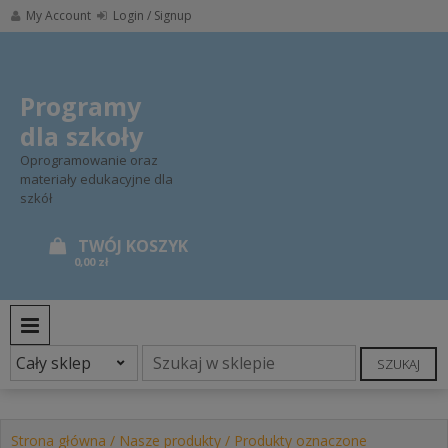
Skip
My Account
Login / Signup
to
content
Programy
dla szkoły
Oprogramowanie oraz
materiały edukacyjne dla
szkół
0,00 zł
PRIMARY MENU
SZUKAJ
Strona główna
/
Nasze produkty
/ Produkty oznaczone