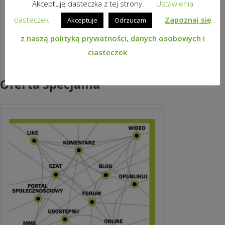
Akceptuję ciasteczka z tej strony.
Ustawienia
ciasteczek
Zapoznaj się
Akceptuje
Odrzucam
z naszą polityką prywatności, danych osobowych i
ciasteczek
Oferta Specjalna