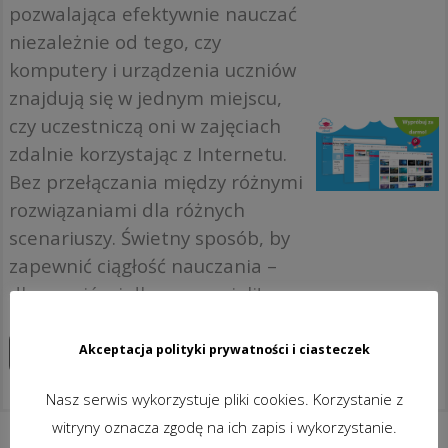
pozwalająca efektywnie nauczać
niezależnie od tego, czy
komputery i urządzenia uczniów
znajdują się w jednym miejscu,
czy uczestniczą oni w zajęciach
zdalnie korzystając z Internetu.
Bez przełączania między różnymi
rozwiązaniami dla różnych
scenariuszy. Świetny sposób, by
zapewnić ciągłość nauczania –
dla uczniów i dla nauczycieli!
Akceptacja polityki prywatności i ciasteczek
Zapoznaj się z produktem
Nasz serwis wykorzystuje pliki cookies. Korzystanie z
witryny oznacza zgodę na ich zapis i wykorzystanie.