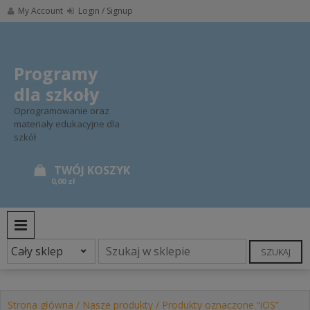
Skip
My Account
Login / Signup
to
content
Programy
dla szkoły
Oprogramowanie oraz
materiały edukacyjne dla
szkół
0,00 zł
PRIMARY MENU
SZUKAJ
Strona główna
/
Nasze produkty
/ Produkty oznaczone “iOS”