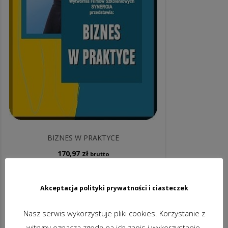
BIZNES W PRAKTYCE
170,97
zł
brutto
DODAJ DO KOSZYKA
Akceptacja polityki prywatności i ciasteczek
Nasz serwis wykorzystuje pliki cookies. Korzystanie z
witryny oznacza zgodę na ich zapis i wykorzystanie.