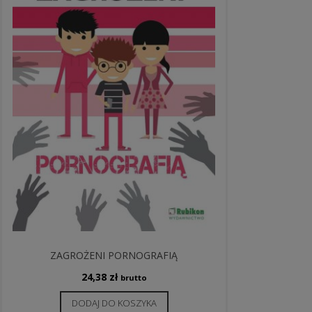
ZAGROŻENI PORNOGRAFIĄ
24,38
zł
brutto
DODAJ DO KOSZYKA