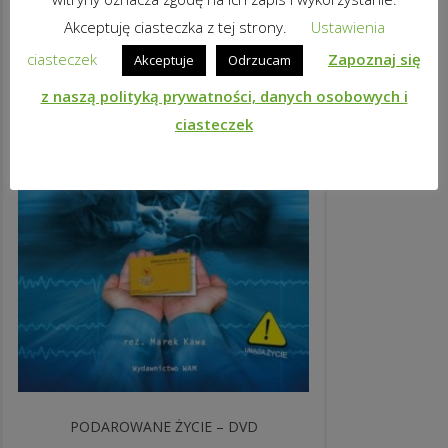
Akceptuję ciasteczka z tej strony.
Ustawienia
ciasteczek
Zapoznaj się
Akceptuje
Odrzucam
z naszą polityką prywatności, danych osobowych i
ciasteczek
PODAROWANE ŻYCIE – DVD