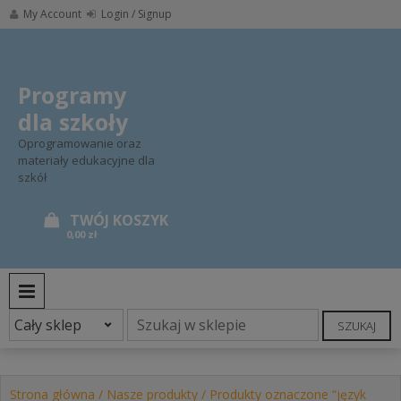
Skip
My Account
Login / Signup
to
content
Programy
dla szkoły
Oprogramowanie oraz
materiały edukacyjne dla
szkół
0,00 zł
PRIMARY MENU
SZUKAJ
Strona główna
/
Nasze produkty
/ Produkty oznaczone “język