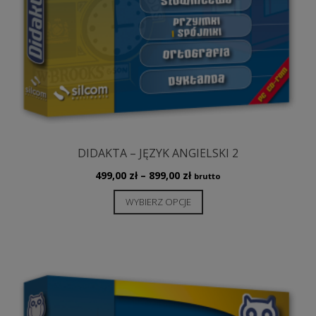
DIDAKTA – JĘZYK ANGIELSKI 2
Zakres
499,00
zł
–
899,00
zł
brutto
cen:
Ten
WYBIERZ OPCJE
od
produkt
499,00 zł
ma
do
wiele
899,00 zł
wariantów.
Opcje
można
wybrać