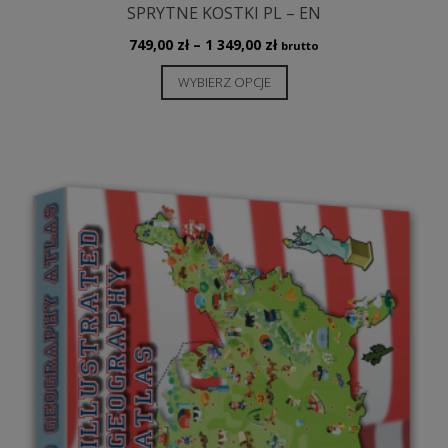
SPRYTNE KOSTKI PL – EN
Zakres
749,00
zł
–
1 349,00
zł
brutto
cen:
Ten
WYBIERZ OPCJE
od
produkt
749,00 zł
ma
do
wiele
1
349,00 zł
wariantów.
Opcje
można
wybrać
na
stronie
produktu