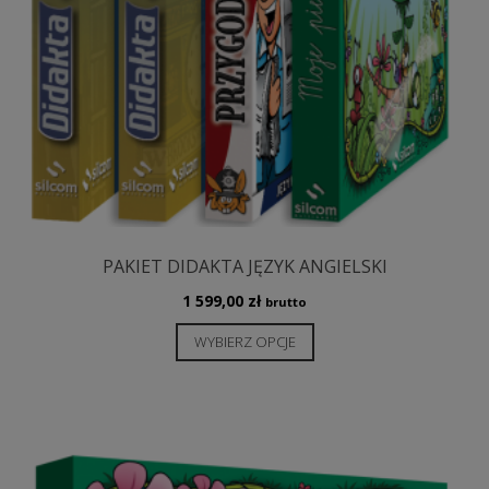
PAKIET DIDAKTA JĘZYK ANGIELSKI
1 599,00
zł
brutto
Ten
WYBIERZ OPCJE
produkt
ma
wiele
wariantów.
Opcje