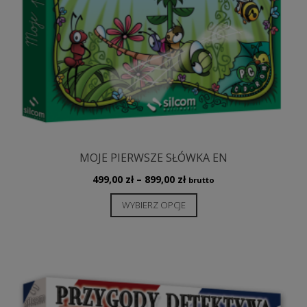
MOJE PIERWSZE SŁÓWKA EN
Zakres
499,00
zł
–
899,00
zł
brutto
cen:
Ten
WYBIERZ OPCJE
od
produkt
499,00 zł
ma
do
wiele
899,00 zł
wariantów.
Opcje
można