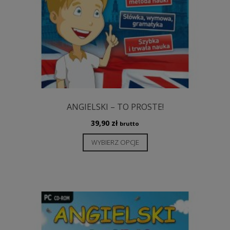
ANGIELSKI – TO PROSTE!
39,90
zł
brutto
Ten
WYBIERZ OPCJE
produkt
ma
wiele
wariantów.
Opcje
można
wybrać