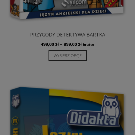
PRZYGODY DETEKTYWA BARTKA
Zakres
499,00
zł
–
899,00
zł
brutto
cen:
Ten
WYBIERZ OPCJE
od
produkt
499,00 zł
ma
do
wiele
899,00 zł
wariantów.
Opcje
można
wybrać
na
stronie
produktu