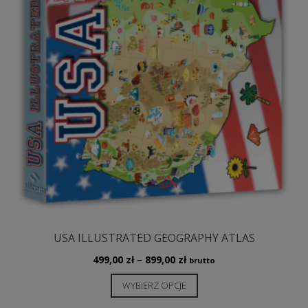
USA ILLUSTRATED GEOGRAPHY ATLAS
Zakres
499,00
zł
–
899,00
zł
brutto
cen:
Ten
WYBIERZ OPCJE
od
produkt
499,00 zł