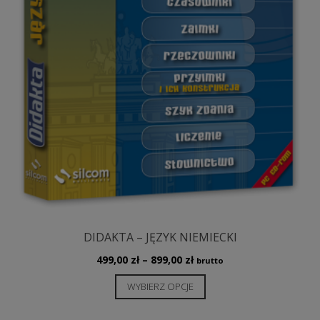
DIDAKTA – JĘZYK NIEMIECKI
Zakres
499,00
zł
–
899,00
zł
brutto
cen:
Ten
WYBIERZ OPCJE
od
produkt
499,00 zł
ma
do