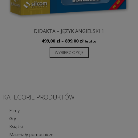
DIDAKTA – JĘZYK ANGIELSKI 1
Zakres
499,00
zł
–
899,00
zł
brutto
cen:
Ten
WYBIERZ OPCJE
od
produkt
499,00 zł
ma
do
wiele
899,00 zł
wariantów.
Opcje
można
KATEGORIE PRODUKTÓW
wybrać
na
Filmy
stronie
Gry
produktu
Książki
Materiały pomocnicze