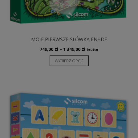
MOJE PIERWSZE SŁÓWKA EN+DE
Zakres
749,00
zł
–
1 349,00
zł
brutto
cen:
Ten
WYBIERZ OPCJE
od
produkt
749,00 zł
ma
do
wiele
1
349,00 zł
wariantów.
Opcje
można
wybrać
na
stronie
produktu