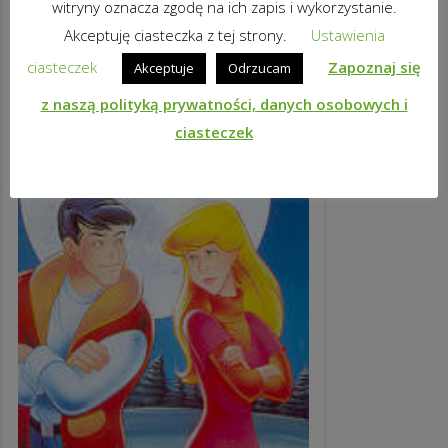
witryny oznacza zgodę na ich zapis i wykorzystanie.
Akceptuję ciasteczka z tej strony.
Ustawienia
ciasteczek
Zapoznaj się
Akceptuje
Odrzucam
z naszą polityką prywatności, danych osobowych i
ciasteczek