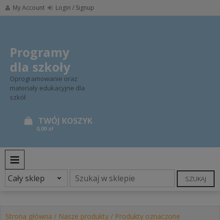
Skip
My Account
Login / Signup
to
content
Programy
dla szkoły
Oprogramowanie oraz
materiały edukacyjne dla
szkół
0,00 zł
PRIMARY MENU
SZUKAJ
Strona główna
/
Nasze produkty
/ Produkty oznaczone