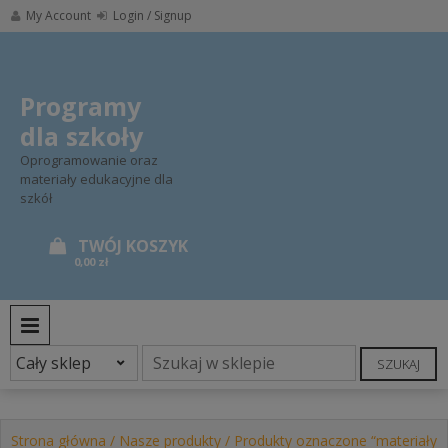
Skip
My Account
Login / Signup
to
content
Programy
dla szkoły
Oprogramowanie oraz
materiały edukacyjne dla
szkół
0,00 zł
PRIMARY MENU
SZUKAJ
Strona główna
/
Nasze produkty
/ Produkty oznaczone “materiały