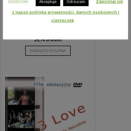
ciasteczek
Zapoznaj się
Akceptuje
Odrzucam
z naszą polityką prywatności, danych osobowych i
ciasteczek
ANGIELSKI DLA BYSTRZAKÓW: MÓJ
DOM I OKOLICA + ŚWIAT WOKÓŁ NAS
29,74
zł
brutto
DODAJ DO KOSZYKA