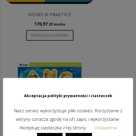
BIZNES W PRAKTYCE
170,97
zł
brutto
DODAJ DO KOSZYKA
Akceptacja polityki prywatności i ciasteczek
Nasz serwis wykorzystuje pliki cookies. Korzystanie z
witryny oznacza zgodę na ich zapis i wykorzystanie.
Akceptuję ciasteczka z tej strony.
Ustawienia