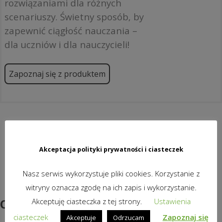
rozwiązaniami dla różnych
scenariuszy. Świetny sposób, by
zapewnić ciągłość nauczania –
dla uczniów i dla nauczycieli!
Zapoznaj się z produktem
Akceptacja polityki prywatności i ciasteczek
Nasz serwis wykorzystuje pliki cookies. Korzystanie z
witryny oznacza zgodę na ich zapis i wykorzystanie.
Oferta Specjalna
Akceptuję ciasteczka z tej strony.
Ustawienia
ciasteczek
Zapoznaj się
Akceptuje
Odrzucam