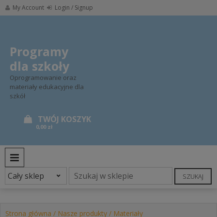
Skip
My Account
Login / Signup
to
content
Programy
dla szkoły
Oprogramowanie oraz
materiały edukacyjne dla
szkół
0,00 zł
PRIMARY MENU
SZUKAJ
Strona główna
/
Nasze produkty
/
Materiały