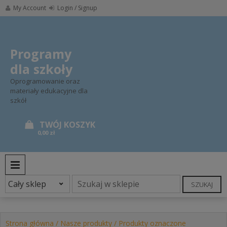
Skip
My Account
Login / Signup
to
content
Programy
dla szkoły
Oprogramowanie oraz
materiały edukacyjne dla
szkół
0,00 zł
PRIMARY MENU
SZUKAJ
Strona główna
/
Nasze produkty
/ Produkty oznaczone