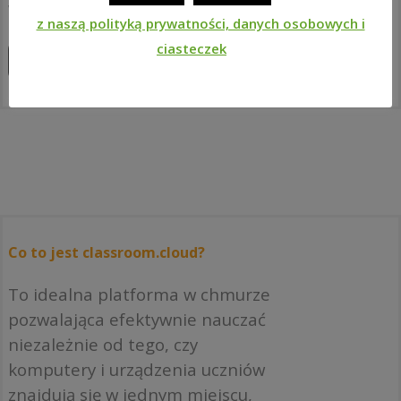
wyposażenia ICT.
z naszą polityką prywatności, danych osobowych i
ciasteczek
Zapoznaj się z produktami
Co to jest classroom.cloud?
To idealna platforma w chmurze
pozwalająca efektywnie nauczać
niezależnie od tego, czy
komputery i urządzenia uczniów
znajdują się w jednym miejscu,