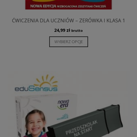
ĆWICZENIA DLA UCZNIÓW – ZERÓWKA I KLASA 1
24,99
zł
brutto
Ten
WYBIERZ OPCJE
produkt
ma
wiele
wariantów.
Opcje
można
wybrać
na
stronie
produktu