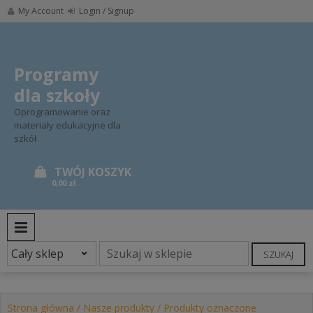
Skip
My Account
Login / Signup
to
content
Programy
dla szkoły
Oprogramowanie oraz
materiały edukacyjne dla
szkół
0,00 zł
PRIMARY MENU
SZUKAJ
Strona główna
/
Nasze produkty
/ Produkty oznaczone