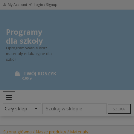
Skip
My Account
Login / Signup
to
content
Programy
dla szkoły
Oprogramowanie oraz
materiały edukacyjne dla
szkół
0,00 zł
PRIMARY MENU
SZUKAJ
Strona główna
/
Nasze produkty
/
Materiały