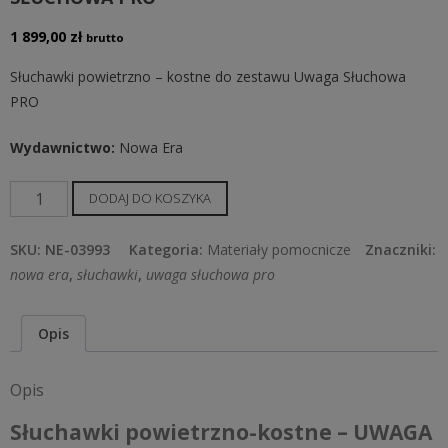
1 899,00
zł
brutto
Słuchawki powietrzno – kostne do zestawu
Uwaga Słuchowa
PRO
Wydawnictwo:
Nowa Era
ilość
DODAJ DO KOSZYKA
Słuchawki
powietrzno-
SKU:
NE-03993
Kategoria:
Materiały pomocnicze
Znaczniki:
kostne
nowa era
,
słuchawki
,
uwaga słuchowa pro
-
UWAGA
Opis
SŁUCHOWA
PRO
Opis
Słuchawki powietrzno-kostne – UWAGA