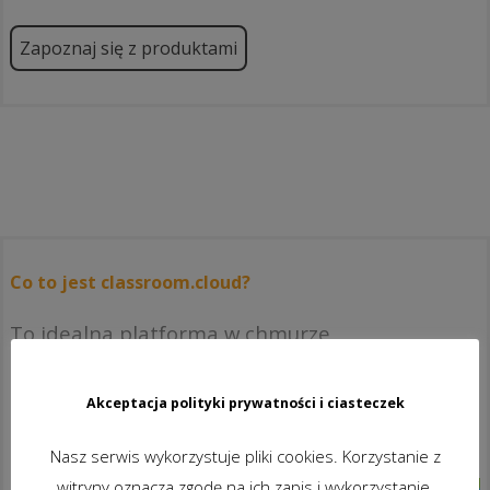
Zapoznaj się z produktami
Co to jest classroom.cloud?
To idealna platforma w chmurze
pozwalająca efektywnie nauczać
niezależnie od tego, czy
Akceptacja polityki prywatności i ciasteczek
komputery i urządzenia uczniów
znajdują się w jednym miejscu,
Nasz serwis wykorzystuje pliki cookies. Korzystanie z
czy uczestniczą oni w zajęciach
witryny oznacza zgodę na ich zapis i wykorzystanie.