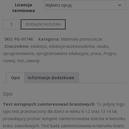
Licencja
terminowa
ilość
DODAJ DO KOSZYKA
Test
wstępnych
SKU:
PG-01746
Kategoria:
Materiały pomocnicze
zainteresowań
Znaczników:
edukacja
,
edukacja wczesnoszkolna
,
nauka
,
branżowych
oprogramowanie
,
oprogramowanie edukacyjne
,
praca
,
Progra
,
rozwój
,
test
,
zawody
Opis
Informacje dodatkowe
Opis
Test wstępnych zainteresowań branżowych
. To jedyny tego
typu test przeznaczony dla dzieci w wieku 6-12 oraz 13-16 lat,
pozwalający poznać wstępne zainteresowania dziecka w kierunku
branż zawodowych. Test bada zainteresowania w kierunku branż: