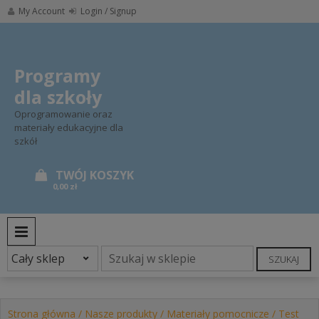
Skip
My Account
Login / Signup
to
content
Programy
dla szkoły
Oprogramowanie oraz
materiały edukacyjne dla
szkół
0,00 zł
PRIMARY MENU
SZUKAJ
Strona główna
/
Nasze produkty
/
Materiały pomocnicze
/ Test