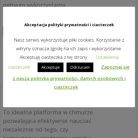
pełnego wykorzystania
wyposażenia ICT.
Akceptacja polityki prywatności i ciasteczek
Zapoznaj się z produktami
Nasz serwis wykorzystuje pliki cookies. Korzystanie z
witryny oznacza zgodę na ich zapis i wykorzystanie.
Akceptuję ciasteczka z tej strony.
Ustawienia
ciasteczek
Zapoznaj się
Akceptuje
Odrzucam
z naszą polityką prywatności, danych osobowych i
ciasteczek
Co to jest classroom.cloud?
To idealna platforma w chmurze
pozwalająca efektywnie nauczać
niezależnie od tego, czy
komputery i urządzenia uczniów