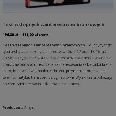
Test wstępnych zainteresowań branżowych
Zakres
196,80
zł
–
661,00
zł
brutto
cen:
Test wstępnych zainteresowań branżowych
. To jedyny tego
od
typu test przeznaczony dla dzieci w wieku 6-12 oraz 13-16 lat,
196,80 zł
pozwalający poznać wstępne zainteresowania dziecka w kierunku
do
branż zawodowych. Test bada zainteresowania w kierunku branż:
661,00 zł
biuro, budownictwo, nauka, ochrona, przyroda, sport, sztuka,
teleinformatyka, transport, usługi, zdrowie. Wyniki testu pokazują
poziom zainteresowania dziecka daną branżą.
Producent:
Progra