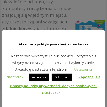
niezależnie od tego, czy
komputery i urządzenia uczniów
znajdują się w jednym miejscu,
czy uczestniczą oni w zajęciach
zdalnie korzystając z Internetu.
Bez przełączania między różnymi
rozwiązaniami dla różnych
Akceptacja polityki prywatności i ciasteczek
scenariuszy. Świetny sposób, by
zapewnić ciągłość nauczania –
Nasz serwis wykorzystuje pliki cookies. Korzystanie z
dla uczniów i dla nauczycieli!
witryny oznacza zgodę na ich zapis i wykorzystanie.
Akceptuję ciasteczka z tej strony.
Ustawienia
Zapoznaj się z produktem
ciasteczek
Zapoznaj się
Akceptuje
Odrzucam
z naszą polityką prywatności, danych osobowych i
ciasteczek