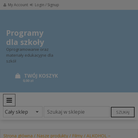
Skip
My Account
Login / Signup
to
content
Programy
dla szkoły
Oprogramowanie oraz
materiały edukacyjne dla
szkół
0,00 zł
PRIMARY MENU
SZUKAJ
Strona główna
/
Nasze produkty
/
Filmy
/ ALKOHOL −