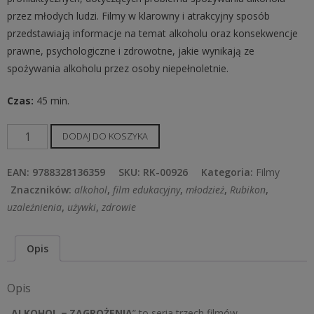
przez młodych ludzi. Filmy w klarowny i atrakcyjny sposób
przedstawiają informacje na temat alkoholu oraz konsekwencje
prawne, psychologiczne i zdrowotne, jakie wynikają ze
spożywania alkoholu przez osoby niepełnoletnie.
Czas:
45 min.
ilość
DODAJ DO KOSZYKA
ALKOHOL
−
EAN:
9788328136359
SKU:
RK-00926
Kategoria:
Filmy
ZAGROŻENIA
Znaczników:
alkohol
,
film edukacyjny
,
młodzież
,
Rubikon
,
uzależnienia
,
używki
,
zdrowie
Opis
Opis
„
ALKOHOL − ZAGROŻENIA
” to seria trzech filmów