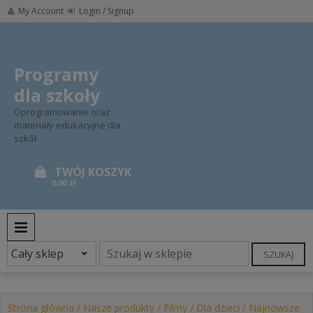
Skip
My Account
Login / Signup
to
content
Programy
dla szkoły
Oprogramowanie oraz
materiały edukacyjne dla
szkół
0,00 zł
PRIMARY MENU
SZUKAJ
Strona główna
/
Nasze produkty
/
Filmy
/
Dla dzieci
/ Najnowsze