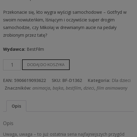
Przekonacie się, kto wygra wyścigi samochodowe – Gotfryd w
swoim nowiuteńkim, lśniącym i oczywiście super drogim
samochodzie, czy Mikołaj w drewnianym aucie na pedały
zrobionym przez tatę?
Wydawca:
BestFilm
ilość
DODAJ DO KOSZYKA
Najnowsze
przygody
EAN:
5906619093622
SKU:
BF-D1362
Kategoria:
Dla dzieci
Mikołajka
Znaczników:
animacja
,
bajka
,
bestfilm
,
dzieci
,
film animowany
cz.
4
Opis
Opis
Uwaga, uwaga – to już ostatnia seria najfajniejszych przygód