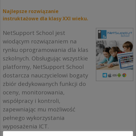
Najlepsze rozwiązanie
instruktażowe dla klasy XXI wieku.
NetSupport School jest
wiodącym rozwiązaniem na
rynku oprogramowania dla klas
szkolnych. Obsługując wszystkie
platformy, NetSupport School
dostarcza nauczycielowi bogaty
zbiór dedykowanych funkcji do
oceny, monitorowania,
współpracy i kontroli,
zapewniając mu możliwość
pełnego wykorzystania
wyposażenia ICT.