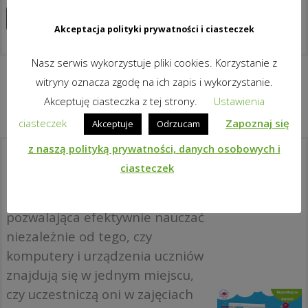
Zapoznaj się z produktami
Akceptacja polityki prywatności i ciasteczek
Nasz serwis wykorzystuje pliki cookies. Korzystanie z
witryny oznacza zgodę na ich zapis i wykorzystanie.
Akceptuję ciasteczka z tej strony.
Ustawienia
ciasteczek
Zapoznaj się
Akceptuje
Odrzucam
z naszą polityką prywatności, danych osobowych i
Co to jest classroom.cloud?
ciasteczek
To idealna platforma w chmurze
pozwalająca efektywnie nauczać
niezależnie od tego, czy
komputery i urządzenia uczniów
znajdują się w jednym miejscu,
czy uczestniczą oni w zajęciach