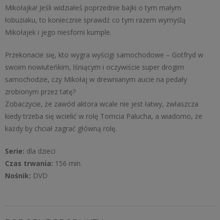
Mikołajka! Jeśli widziałeś poprzednie bajki o tym małym
łobuziaku, to koniecznie sprawdź co tym razem wymyślą
Mikołajek i jego niesforni kumple.
Przekonacie się, kto wygra wyścigi samochodowe – Gotfryd w
swoim nowiuteńkim, lśniącym i oczywiście super drogim
samochodzie, czy Mikołaj w drewnianym aucie na pedały
zrobionym przez tatę?
Zobaczycie, że zawód aktora wcale nie jest łatwy, zwłaszcza
kiedy trzeba się wcielić w rolę Tomcia Palucha, a wiadomo, że
każdy by chciał zagrać główną rolę.
Serie:
dla dzieci
Czas trwania:
156 min.
Nośnik:
DVD