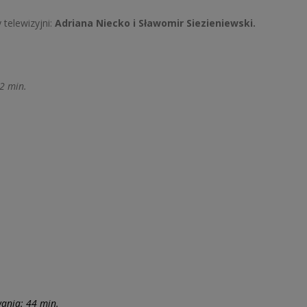
 telewizyjni:
Adriana Niecko i Sławomir Siezieniewski.
32 min.
wania: 44 min.