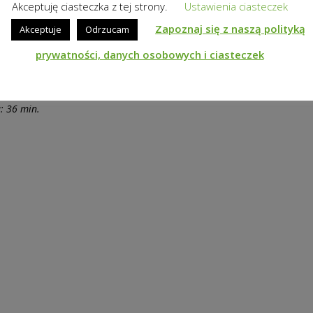
Akceptuję ciasteczka z tej strony.
Ustawienia ciasteczek
Zapoznaj się z naszą polityką
Akceptuje
Odrzucam
prywatności, danych osobowych i ciasteczek
a: 36 min.