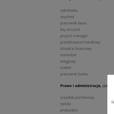
sekretarka
asystent
pracownik biura
key account
project manager
przedstawiciel handlowy
doradca finansowy
menedżer
księgowy
makler
pracownik banku
Prawo i administracja,
czas t
urzędnik państwowy
N
sędzia
prokurator