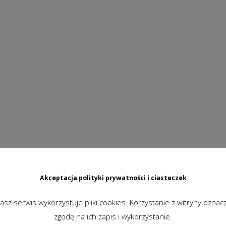
rwania: 29 min.
Akceptacja polityki prywatności i ciasteczek
asz serwis wykorzystuje pliki cookies. Korzystanie z witryny oznac
zgodę na ich zapis i wykorzystanie.