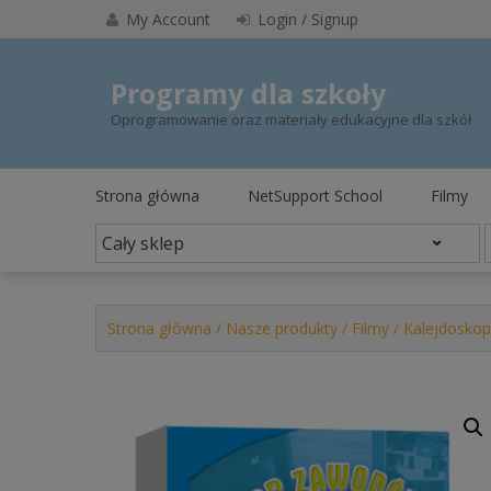
Skip
My Account
Login / Signup
to
content
Programy dla szkoły
Oprogramowanie oraz materiały edukacyjne dla szkół
Strona główna
NetSupport School
Filmy
Strona główna
/
Nasze produkty
/
Filmy
/ Kalejdosko