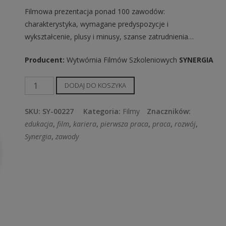
Filmowa prezentacja ponad 100 zawodów:
charakterystyka, wymagane predyspozycje i
wykształcenie, plusy i minusy, szanse zatrudnienia…
Producent:
Wytwórnia Filmów Szkoleniowych
SYNERGIA
ilość
DODAJ DO KOSZYKA
Kalejdoskop
zawodów
SKU:
SY-00227
Kategoria:
Filmy
Znaczników:
(10
edukacja
,
film
,
kariera
,
pierwsza praca
,
praca
,
rozwój
,
filmów)
Synergia
,
zawody