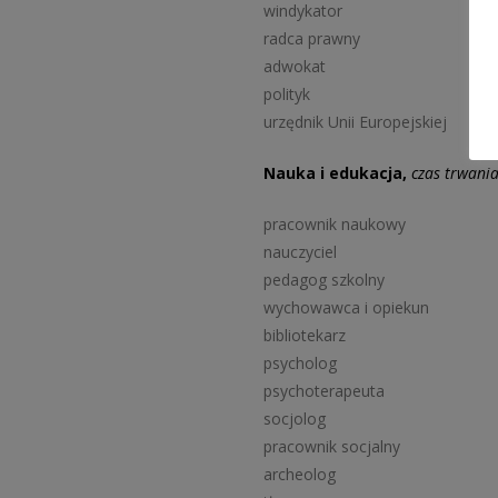
windykator
radca prawny
adwokat
polityk
urzędnik Unii Europejskiej
Nauka i edukacja,
czas trwani
pracownik naukowy
nauczyciel
pedagog szkolny
wychowawca i opiekun
bibliotekarz
psycholog
psychoterapeuta
socjolog
pracownik socjalny
archeolog