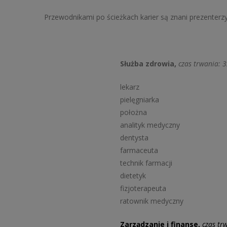
Przewodnikami po ścieżkach karier są znani prezenterzy
Służba zdrowia,
czas trwania: 
lekarz
pielęgniarka
położna
analityk medyczny
dentysta
farmaceuta
technik farmacji
dietetyk
fizjoterapeuta
ratownik medyczny
Zarządzanie i finanse,
czas tr