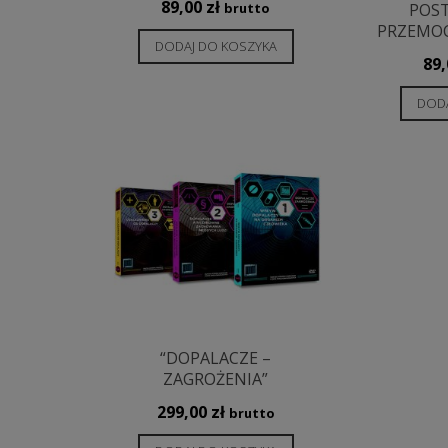
89,00
zł
POS
brutto
PRZEMOC
DODAJ DO KOSZYKA
89
DODA
“DOPALACZE –
ZAGROŻENIA”
299,00
zł
brutto