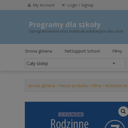
Skip
My Account
Login / Signup
to
content
Programy dla szkoły
Oprogramowanie oraz materiały edukacyjne dla szkół
Strona główna
NetSupport School
Filmy
Strona główna
/
Nasze produkty
/
Filmy
/ Rodzinne pr