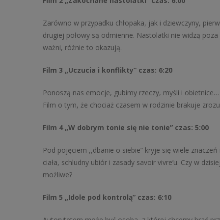
Film 2 „Zakochane nastolatki” czas: 6:00
Zarówno w przypadku chłopaka, jak i dziewczyny, pierw
drugiej połowy są odmienne. Nastolatki nie widzą poza s
ważni, różnie to okazują.
Film 3 „Uczucia i konflikty” czas: 6:20
Ponoszą nas emocje, gubimy rzeczy, myśli i obietnice… 
Film o tym, że chociaż czasem w rodzinie brakuje zroz
Film 4 „W dobrym tonie się nie tonie” czas: 5:00
Pod pojęciem ,,dbanie o siebie” kryje się wiele znaczeń 
ciała, schludny ubiór i zasady savoir vivre’u. Czy w dz
możliwe?
Film 5 „Idole pod kontrolą” czas: 6:10
Autorytetem może być osoba, z której chcemy brać prz