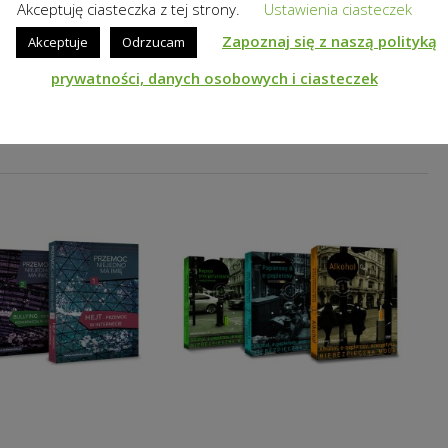
Akceptuję ciasteczka z tej strony.
Ustawienia ciasteczek
Zapoznaj się z naszą polityką
Akceptuje
Odrzucam
prywatności, danych osobowych i ciasteczek