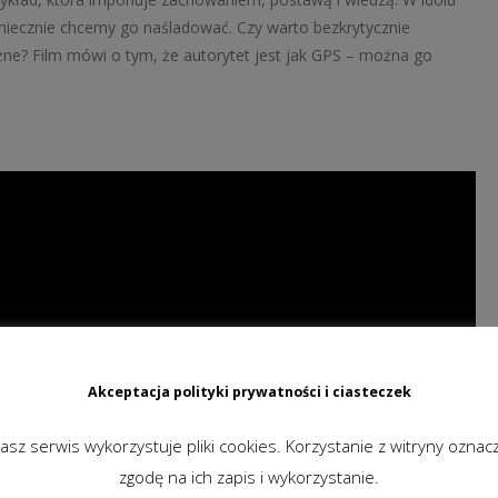
oniecznie chcemy go naśladować. Czy warto bezkrytycznie
żne? Film mówi o tym, że autorytet jest jak GPS – można go
Akceptacja polityki prywatności i ciasteczek
asz serwis wykorzystuje pliki cookies. Korzystanie z witryny oznac
zgodę na ich zapis i wykorzystanie.