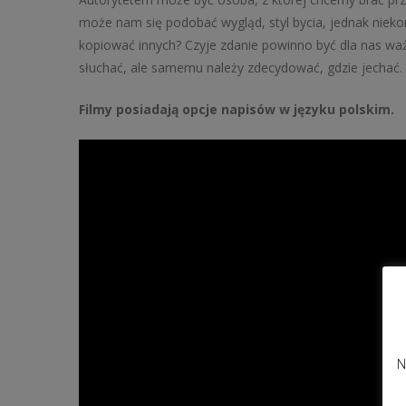
może nam się podobać wygląd, styl bycia, jednak niek
kopiować innych? Czyje zdanie powinno być dla nas wa
słuchać, ale samemu należy zdecydować, gdzie jechać.
Filmy posiadają opcje napisów w języku polskim.
N