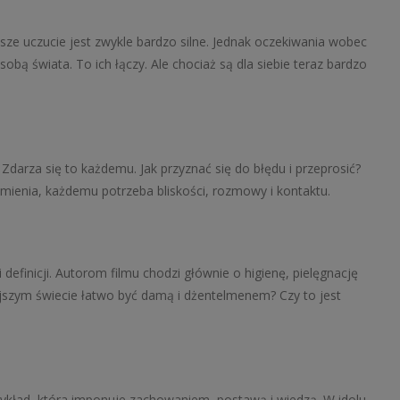
sze uczucie jest zwykle bardzo silne. Jednak oczekiwania wobec
obą świata. To ich łączy. Ale chociaż są dla siebie teraz bardzo
Zdarza się to każdemu. Jak przyznać się do błędu i przeprosić?
umienia, każdemu potrzeba bliskości, rozmowy i kontaktu.
i definicji. Autorom filmu chodzi głównie o higienę, pielęgnację
isiejszym świecie łatwo być damą i dżentelmenem? Czy to jest
ykład, która imponuje zachowaniem, postawą i wiedzą. W idolu