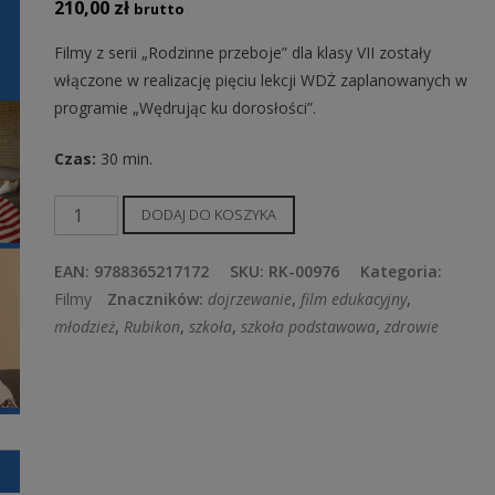
210,00
zł
brutto
Filmy z serii „Rodzinne przeboje” dla klasy VII zostały
włączone w realizację pięciu lekcji WDŻ zaplanowanych w
programie „Wędrując ku dorosłości”.
Czas:
30 min.
ilość
DODAJ DO KOSZYKA
Rodzinne
przeboje
EAN:
9788365217172
SKU:
RK-00976
Kategoria:
filmy
Filmy
Znaczników:
dojrzewanie
,
film edukacyjny
,
do
młodzież
,
Rubikon
,
szkoła
,
szkoła podstawowa
,
zdrowie
WDŻ
dla
7
klasy
szkoły
podstawowej