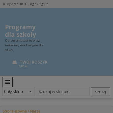
Skip
My Account
Login / Signup
to
content
Programy
dla szkoły
Oprogramowanie oraz
materiały edukacyjne dla
szkół
0,00 zł
PRIMARY MENU
SZUKAJ
Strona główna
/
Nasze