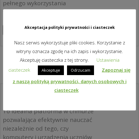
pełnego wykorzystania
wyposażenia ICT.
Akceptacja polityki prywatności i ciasteczek
Zapoznaj się z produktami
Nasz serwis wykorzystuje pliki cookies. Korzystanie z
witryny oznacza zgodę na ich zapis i wykorzystanie.
Akceptuję ciasteczka z tej strony.
Ustawienia
ciasteczek
Zapoznaj się
Akceptuje
Odrzucam
z naszą polityką prywatności, danych osobowych i
ciasteczek
Co to jest classroom.cloud?
To idealna platforma w chmurze
pozwalająca efektywnie nauczać
niezależnie od tego, czy
komputery i urządzenia uczniów