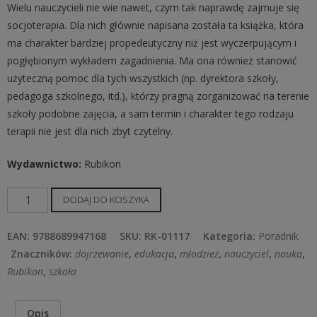
Wielu nauczycieli nie wie nawet, czym tak naprawdę zajmuje się
socjoterapia. Dla nich głównie napisana została ta książka, która
ma charakter bardziej propedeutyczny niż jest wyczerpującym i
pogłębionym wykładem zagadnienia. Ma ona również stanowić
użyteczną pomoc dla tych wszystkich (np. dyrektora szkoły,
pedagoga szkolnego, itd.), którzy pragną zorganizować na terenie
szkoły podobne zajęcia, a sam termin i charakter tego rodzaju
terapii nie jest dla nich zbyt czytelny.
Wydawnictwo
:
Rubikon
ilość
DODAJ DO KOSZYKA
Socjoterapia
w
EAN:
9788689947168
SKU:
RK-01117
Kategoria:
Poradnik
szkole
Znaczników:
dojrzewanie
,
edukacja
,
młodzież
,
nauczyciel
,
nauka
,
-
Rubikon
,
szkoła
krótki
poradnik
Opis