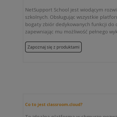
produktu
NetSupport School jest wiodącym rozw
szkolnych. Obsługując wszystkie platfo
bogaty zbiór dedykowanych funkcji do o
zapewniając mu możliwość pełnego wyk
Zapoznaj się z produktami
Co to jest classroom.cloud?
To idealna platforma w chmurze pozwal