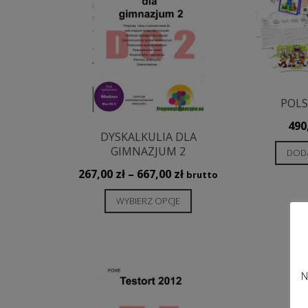
POLS
490
DYSKALKULIA DLA
GIMNAZJUM 2
DODA
Zakres
267,00
zł
–
667,00
zł
brutto
cen:
Ten
WYBIERZ OPCJE
od
produkt
267,00 zł
ma
do
wiele
667,00 zł
wariantów.
N
Opcje
można