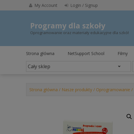
Skip
My Account
Login / Signup
to
content
Programy dla szkoły
Oprogramowanie oraz materiały edukacyjne dla szkół
Strona główna
NetSupport School
Filmy
Strona główna
/
Nasze produkty
/
Oprogramowanie
/