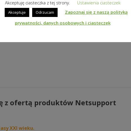
Akceptuję ciasteczka z tej strony.
Ustawienia ciasteczek
Zapoznaj się z naszą polityką
Akceptuje
Odrzucam
prywatności, danych osobowych i ciasteczek
ę z ofertą produktów Netsupport
asy XXI wieku.