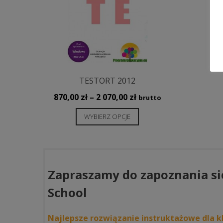
wybrać
na
stronie
produktu
TESTORT 2012
Zakres
870,00
zł
–
2 070,00
zł
brutto
cen:
Ten
WYBIERZ OPCJE
od
produkt
870,00 zł
ma
do
wiele
2
wariantów.
070,00 zł
Zapraszamy do zapoznania si
Opcje
można
School
wybrać
na
Najlepsze rozwiązanie instruktażowe dla kl
stronie