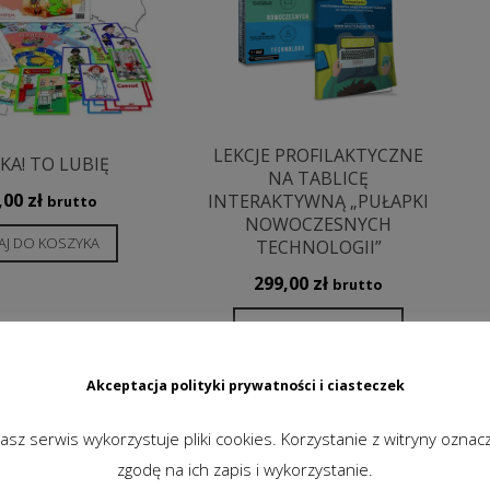
LEKCJE PROFILAKTYCZNE
KA! TO LUBIĘ
NA TABLICĘ
,00
zł
INTERAKTYWNĄ „PUŁAPKI
brutto
NOWOCZESNYCH
J DO KOSZYKA
TECHNOLOGII”
299,00
zł
brutto
DODAJ DO KOSZYKA
Akceptacja polityki prywatności i ciasteczek
asz serwis wykorzystuje pliki cookies. Korzystanie z witryny oznac
zgodę na ich zapis i wykorzystanie.