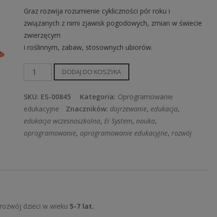
Graz rozwija rozumienie cykliczności pór roku i
związanych z nimi zjawisk pogodowych, zmian w świecie
zwierzęcym
i roślinnym, zabaw, stosownych ubiorów.
ilość
DODAJ DO KOSZYKA
Harmonijny
Rozwój
SKU:
ES-00845
Kategoria:
Oprogramowanie
–
edukacyjne
Znaczników:
dojrzewanie
,
edukacja
,
Przyroda
edukacja wczesnoszkolna
,
Ei System
,
nauka
,
i
oprogramowanie
,
oprogramowanie edukacyjne
,
rozwój
czas
 rozwój dzieci w wieku
5-7 lat.