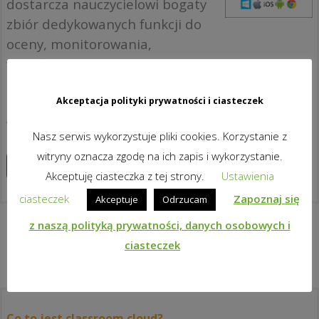
dostarcza nauczycielowi bogaty
zbiór dedykowanych funkcji do
oceny, monitorowania,
współpracy i kontroli,
zapewniając mu możliwość
pełnego wykorzystania
Akceptacja polityki prywatności i ciasteczek
wyposażenia ICT.
Nasz serwis wykorzystuje pliki cookies. Korzystanie z
witryny oznacza zgodę na ich zapis i wykorzystanie.
Zapoznaj się z produktami
Akceptuję ciasteczka z tej strony.
Ustawienia
ciasteczek
Zapoznaj się
Akceptuje
Odrzucam
z naszą polityką prywatności, danych osobowych i
ciasteczek
Co to jest classroom.cloud?