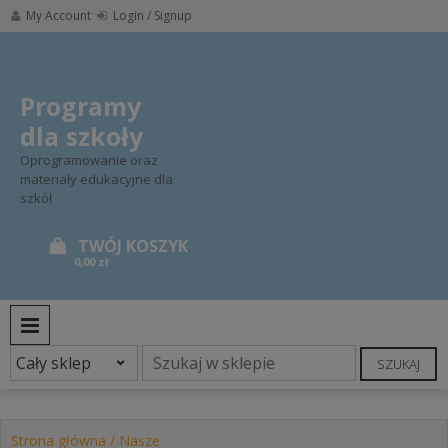
Skip
My Account
Login / Signup
to
content
Programy
dla szkoły
Oprogramowanie oraz
materiały edukacyjne dla
szkół
0,00 zł
PRIMARY MENU
SZUKAJ
Strona główna
/
Nasze