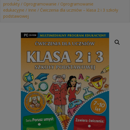
produkty
/
Oprogramowanie
/
Oprogramowanie
edukacyjne
/
Inne
/ Ćwiczenia dla uczniów – klasa 2 i 3 szkoły
podstawowej