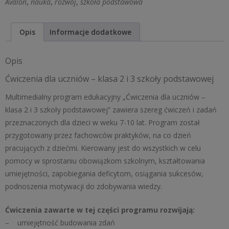
Avalon
,
nauka
,
rozwój
,
szkoła podstawowa
klasa
2
Opis
Informacje dodatkowe
i
3
Opis
szkoły
podstawowej
Ćwiczenia dla uczniów – klasa 2 i 3 szkoły podstawowej
Multimedialny program edukacyjny „Ćwiczenia dla uczniów –
klasa 2 i 3 szkoły podstawowej” zawiera szereg ćwiczeń i zadań
przeznaczonych dla dzieci w weku 7-10 lat. Program został
przygotowany przez fachowców praktyków, na co dzień
pracujących z dziećmi. Kierowany jest do wszystkich w celu
pomocy w sprostaniu obowiązkom szkolnym, kształtowania
umiejętności, zapobiegania deficytom, osiągania sukcesów,
podnoszenia motywacji do zdobywania wiedzy.
Ćwiczenia zawarte w tej części programu rozwijają:
– umiejętność budowania zdań