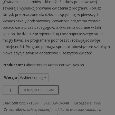
„Ćwiczenia dla uczniów – klasa 2 i 3 szkoły podstawowej”
zawierają wyselekcjonowane ćwiczenia z programu Porusz
Umysł, przeznaczone dla dzieci uczących się w pierwszych
klasach szkoły podstawowej. Zawartość programu została
opracowana przez pedagogów, a ćwiczenia dobrane w taki
sposób, by dzieci z przyjemnością i bez najmniejszego stresu
mogły bawić się programem podnosząc i rozwijając swoje
umiejętności. Program pomaga sprostać obowiązkom szkolnym.
Nowa edycja zawiera dodatkowo 5 zeszytów ćwiczeń.
Producent:
Laboratorium Komputerowe Avalon
Wersja
ilość
DODAJ DO KOSZYKA
Ćwiczenia
dla
EAN:
5907595771597
SKU:
AV-04048
Kategoria:
Inne
uczniów
Znaczników:
dzieci
,
edukacja
,
edukacja wczesnoszkolna
,
LK
-