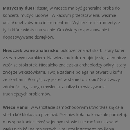
Muzyczny duet:
dzisiaj w wiosce ma być generalna próba do
koncertu muzyki ludowej. W każdym przedstawieniu weźmie
udział duet z dwoma instrumentami. Wybierz te instrumenty, z
tych które widzisz na scenie. Gra ćwiczy rozpoznawanie i
dopasowywanie dźwięków.
Nieoczekiwane znalezisko:
buldożer znalazł skarb: stary kufer
z szyfrowym zamkiem. Na wierzchu kufra znajduje się tajemniczy
wzór ze stokrotek. Niedaleko znaleziska archeolodzy odkryli stary
zwój ze wskazówkami. Twoje zadanie polega na otwarciu kufra
ze skarbami! Pomyśl, czy jesteś w stanie to zrobić? Gra ćwiczy
zdolności logicznego myślenia, analizy i rozwiązywania
trudniejszych problemów.
Wieże Hanoi:
w warsztacie samochodowym utworzyła się cała
sterta kół blokująca przejazd. Przenieś koła na kanał ale pamiętaj:
muszą na koniec leżeć w jednym stosie i nie można ustawiać
większych kół na mniejszych. Gra uczy logicznego myślenia,