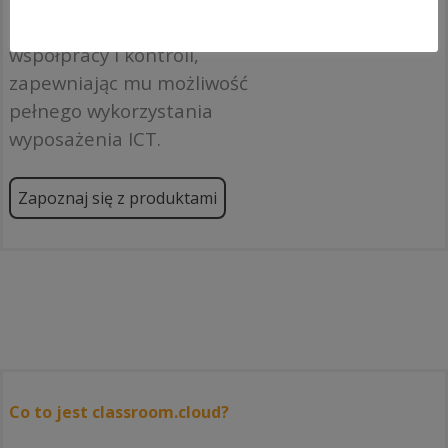
oceny, monitorowania,
współpracy i kontroli,
zapewniając mu możliwość
pełnego wykorzystania
wyposażenia ICT.
Zapoznaj się z produktami
Co to jest classroom.cloud?