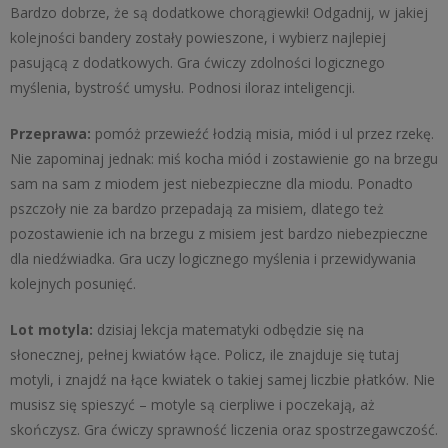
Bardzo dobrze, że są dodatkowe chorągiewki! Odgadnij, w jakiej
kolejności bandery zostały powieszone, i wybierz najlepiej
pasującą z dodatkowych. Gra ćwiczy zdolności logicznego
myślenia, bystrość umysłu. Podnosi iloraz inteligencji.
Przeprawa:
pomóż przewieźć łodzią misia, miód i ul przez rzekę.
Nie zapominaj jednak: miś kocha miód i zostawienie go na brzegu
sam na sam z miodem jest niebezpieczne dla miodu. Ponadto
pszczoły nie za bardzo przepadają za misiem, dlatego też
pozostawienie ich na brzegu z misiem jest bardzo niebezpieczne
dla niedźwiadka. Gra uczy logicznego myślenia i przewidywania
kolejnych posunięć.
Lot motyla:
dzisiaj lekcja matematyki odbędzie się na
słonecznej, pełnej kwiatów łące. Policz, ile znajduje się tutaj
motyli, i znajdź na łące kwiatek o takiej samej liczbie płatków. Nie
musisz się spieszyć – motyle są cierpliwe i poczekają, aż
skończysz. Gra ćwiczy sprawność liczenia oraz spostrzegawczość.