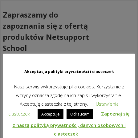
Zapraszamy do
zapoznania się z ofertą
produktów Netsupport
School
Najlepsze rozwiązanie
instruktażowe dla klasy XXI wieku.
Akceptacja polityki prywatności i ciasteczek
NetSupport School jest
Nasz serwis wykorzystuje pliki cookies. Korzystanie z
wiodącym rozwiązaniem na
witryny oznacza zgodę na ich zapis i wykorzystanie.
rynku oprogramowania dla klas
Akceptuję ciasteczka z tej strony.
Ustawienia
szkolnych. Obsługując wszystkie
ciasteczek
Zapoznaj się
Akceptuje
Odrzucam
platformy, NetSupport School
z naszą polityką prywatności, danych osobowych i
dostarcza nauczycielowi bogaty
ciasteczek
zbiór dedykowanych funkcji do