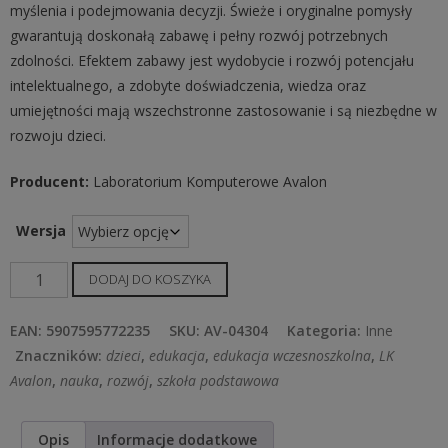
myślenia i podejmowania decyzji. Świeże i oryginalne pomysły
gwarantują doskonałą zabawę i pełny rozwój potrzebnych
zdolności. Efektem zabawy jest wydobycie i rozwój potencjału
intelektualnego, a zdobyte doświadczenia, wiedza oraz
umiejętności mają wszechstronne zastosowanie i są niezbędne w
rozwoju dzieci.
Producent:
Laboratorium Komputerowe Avalon
Wersja
ilość
DODAJ DO KOSZYKA
Mądra
Głowa
EAN:
5907595772235
SKU:
AV-04304
Kategoria:
Inne
9-
Znaczników:
dzieci
,
edukacja
,
edukacja wczesnoszkolna
,
LK
11
Avalon
,
nauka
,
rozwój
,
szkoła podstawowa
lat
Sprawny
Opis
Informacje dodatkowe