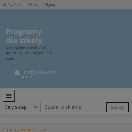
Skip
My Account
Login / Signup
to
content
Programy
dla szkoły
Oprogramowanie oraz
materiały edukacyjne dla
szkół
0,00 zł
PRIMARY MENU
SZUKAJ
Strona główna
/
Nasze