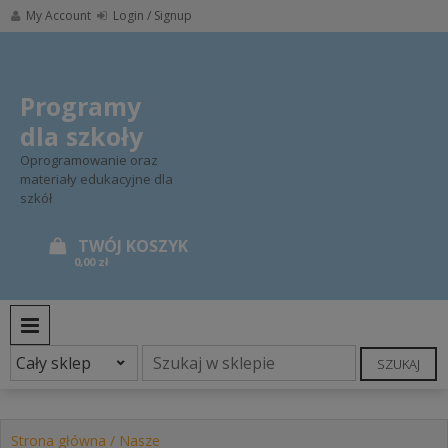
Skip
My Account
Login / Signup
to
content
Programy
dla szkoły
Oprogramowanie oraz
materiały edukacyjne dla
szkół
0,00 zł
PRIMARY MENU
SZUKAJ
Strona główna
/
Nasze