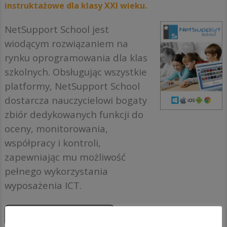
instruktażowe dla klasy XXI wieku.
NetSupport School jest
wiodącym rozwiązaniem na
rynku oprogramowania dla klas
szkolnych. Obsługując wszystkie
platformy, NetSupport School
dostarcza nauczycielowi bogaty
zbiór dedykowanych funkcji do
oceny, monitorowania,
współpracy i kontroli,
zapewniając mu możliwość
pełnego wykorzystania
wyposażenia ICT.
Zapoznaj się z produktami