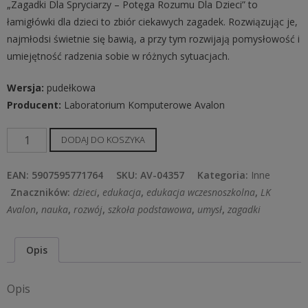
„Zagadki Dla Spryciarzy – Potęga Rozumu Dla Dzieci” to
łamigłówki dla dzieci to zbiór ciekawych zagadek. Rozwiązując je,
najmłodsi świetnie się bawią, a przy tym rozwijają pomysłowość i
umiejętność radzenia sobie w różnych sytuacjach.
Wersja:
pudełkowa
Producent:
Laboratorium Komputerowe Avalon
ilość
DODAJ DO KOSZYKA
Zagadki
Dla
EAN:
5907595771764
SKU:
AV-04357
Kategoria:
Inne
Spryciarzy
Znaczników:
dzieci
,
edukacja
,
edukacja wczesnoszkolna
,
LK
-
Avalon
,
nauka
,
rozwój
,
szkoła podstawowa
,
umysł
,
zagadki
Potęga
Rozumu
Opis
Dla
Dzieci
Opis