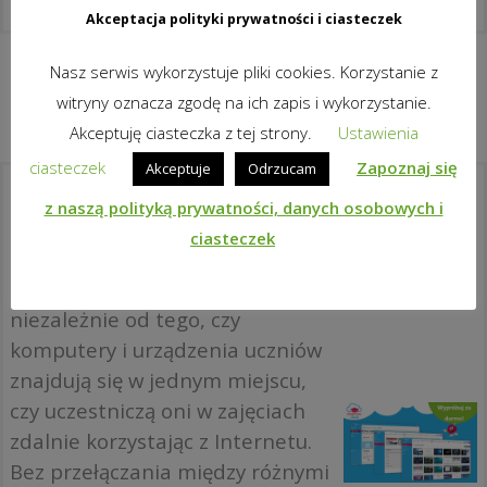
Akceptacja polityki prywatności i ciasteczek
Nasz serwis wykorzystuje pliki cookies. Korzystanie z
witryny oznacza zgodę na ich zapis i wykorzystanie.
Akceptuję ciasteczka z tej strony.
Ustawienia
ciasteczek
Zapoznaj się
Akceptuje
Odrzucam
Co to jest classroom.cloud?
z naszą polityką prywatności, danych osobowych i
ciasteczek
To idealna platforma w chmurze
pozwalająca efektywnie nauczać
niezależnie od tego, czy
komputery i urządzenia uczniów
znajdują się w jednym miejscu,
czy uczestniczą oni w zajęciach
zdalnie korzystając z Internetu.
Bez przełączania między różnymi