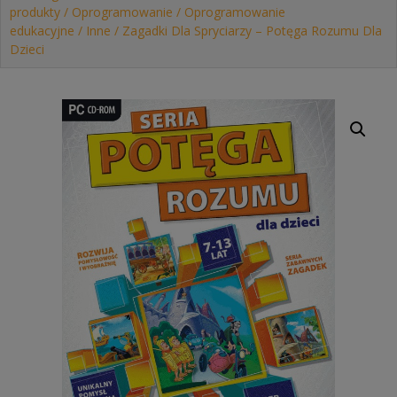
produkty
/
Oprogramowanie
/
Oprogramowanie
edukacyjne
/
Inne
/ Zagadki Dla Spryciarzy – Potęga Rozumu Dla
Dzieci