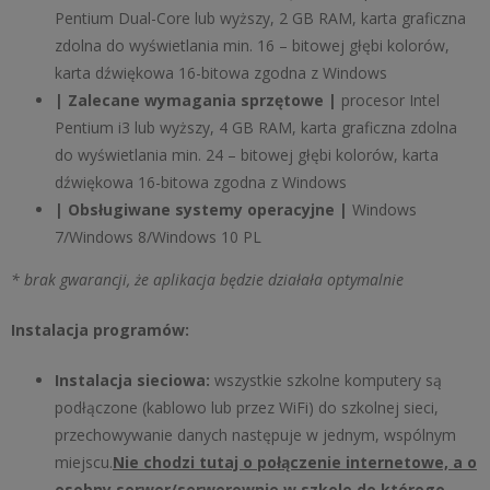
Pentium Dual-Core lub wyższy, 2 GB RAM, karta graficzna
zdolna do wyświetlania min. 16 – bitowej głębi kolorów,
karta dźwiękowa 16-bitowa zgodna z Windows
| Zalecane wymagania sprzętowe |
procesor Intel
Pentium i3 lub wyższy, 4 GB RAM, karta graficzna zdolna
do wyświetlania min. 24 – bitowej głębi kolorów, karta
dźwiękowa 16-bitowa zgodna z Windows
| Obsługiwane systemy operacyjne |
Windows
7/Windows 8/Windows 10 PL
* brak gwarancji, że aplikacja będzie działała optymalnie
Instalacja programów:
Instalacja sieciowa:
wszystkie szkolne komputery są
podłączone (kablowo lub przez WiFi) do szkolnej sieci,
przechowywanie danych następuje w jednym, wspólnym
miejscu.
Nie chodzi tutaj o połączenie internetowe, a o
osobny serwer/serwerownie w szkole do którego