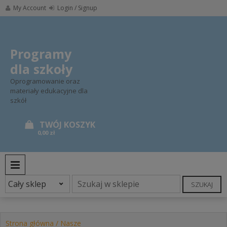
Skip
My Account
Login / Signup
to
content
Programy
dla szkoły
Oprogramowanie oraz
materiały edukacyjne dla
szkół
0,00 zł
PRIMARY MENU
SZUKAJ
Strona główna
/
Nasze