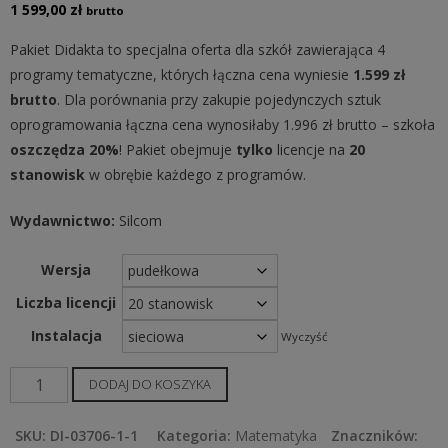
1 599,00
zł
brutto
Pakiet Didakta to specjalna oferta dla szkół zawierająca 4
programy tematyczne, których łączna cena wyniesie
1.599 zł
brutto
. Dla porównania przy zakupie pojedynczych sztuk
oprogramowania łączna cena wynosiłaby 1.996 zł brutto – szkoła
oszczędza
20%
! Pakiet obejmuje
tylko
licencje na
20
stanowisk
w obrębie każdego z programów.
Wydawnictwo:
Silcom
Wersja
Liczba licencji
Instalacja
Wyczyść
ilość
DODAJ DO KOSZYKA
Pakiet
Didakta
SKU:
DI-03706-1-1
Kategoria:
Matematyka
Znaczników: