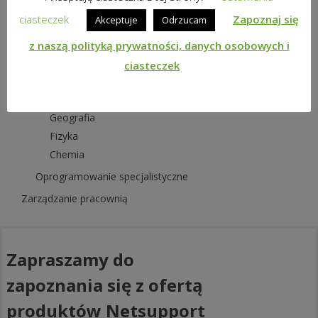
Inne
ciasteczek
Zapoznaj się
Akceptuje
Odrzucam
Matematyka
Biologia
z naszą polityką prywatności, danych osobowych i
Język polski
ciasteczek
Język obcy
Historia
Geografia
Fizyka
Chemia
Oprogramowanie specjalistyczne
Zarządzanie pracownią
Zapraszamy do
zapoznania się z ofertą
produktów Netsupport