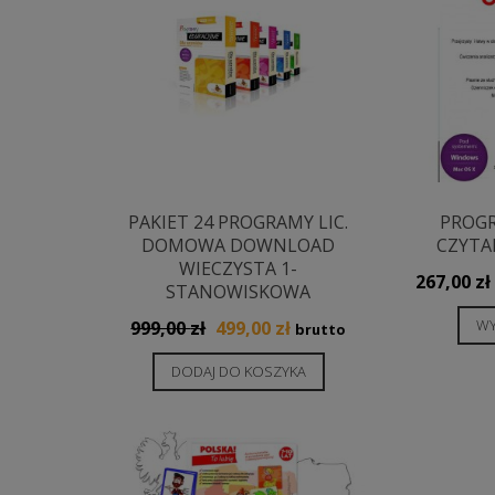
PAKIET 24 PROGRAMY LIC.
PROGR
DOMOWA DOWNLOAD
CZYTA
WIECZYSTA 1-
267,00
zł
STANOWISKOWA
Pierwotna
Aktualna
WY
999,00
zł
499,00
zł
brutto
cena
cena
DODAJ DO KOSZYKA
wynosiła:
wynosi:
999,00 zł.
499,00 zł.