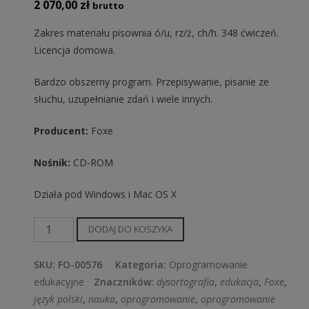
2 070,00
zł
brutto
Zakres materiału pisownia ó/u, rz/ż, ch/h. 348 ćwiczeń.
Licencja domowa.
Bardzo obszerny program. Przepisywanie, pisanie ze
słuchu, uzupełnianie zdań i wiele innych.
Producent:
Foxe
Nośnik:
CD-ROM
Działa pod Windows i Mac OS X
ilość
DODAJ DO KOSZYKA
FOXE
Dysortografia
SKU:
FO-00576
Kategoria:
Oprogramowanie
2013
edukacyjne
Znaczników:
dysortografia
,
edukacja
,
Foxe
,
for
język polski
,
nauka
,
oprogramowanie
,
oprogramowanie