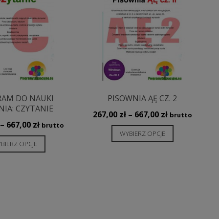
AM DO NAUKI
PISOWNIA ĄĘ CZ. 2
NIA: CZYTANIE
Zakres
267,00
zł
–
667,00
zł
brutto
Zakres
–
667,00
zł
cen:
brutto
Ten
WYBIERZ OPCJE
cen:
od
Ten
produkt
BIERZ OPCJE
od
267,00 zł
produkt
ma
267,00 zł
do
ma
wiele
do
667,00 zł
wiele
wariantów.
667,00 zł
wariantów.
Opcje
Opcje
można
można
wybrać