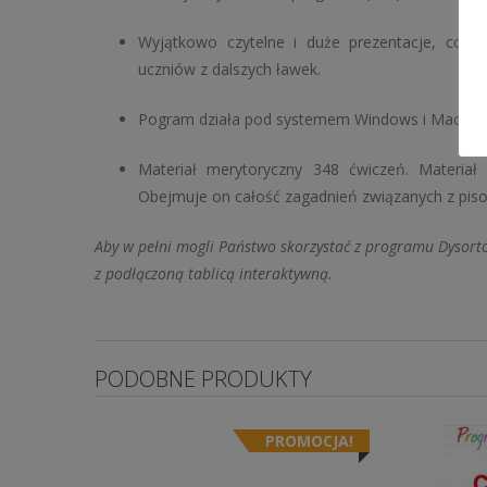
Wyjątkowo czytelne i duże prezentacje, co g
uczniów z dalszych ławek.
Pogram działa pod systemem Windows i Mac OS 
Materiał merytoryczny 348 ćwiczeń. Materiał
Obejmuje on całość zagadnień związanych z pisow
Aby w pełni mogli Państwo skorzystać z programu Dysorto
z podłączoną tablicą interaktywną.
PODOBNE PRODUKTY
PROMOCJA!