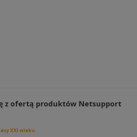
wybrać
na
na
stronie
stronie
produktu
produktu
ę z ofertą produktów Netsupport
asy XXI wieku.