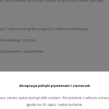
eń dostosowane do różnych stylów uczenia się uczniów, jest więc
 z zakresu ortografii w oparciu o tablicę interaktywną.
iki szybkiego czytania.
 przepisywanie, uzupełnianie.
Akceptacja polityki prywatności i ciasteczek
asz serwis wykorzystuje pliki cookies. Korzystanie z witryny oznac
zgodę na ich zapis i wykorzystanie.
y do współpracy z tablicą interaktywną.