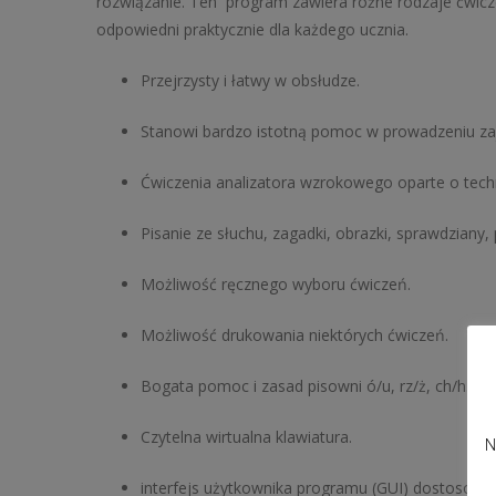
rozwiązanie. Ten program zawiera różne rodzaje ćwicz
odpowiedni praktycznie dla każdego ucznia.
Przejrzysty i łatwy w obsłudze.
Stanowi bardzo istotną pomoc w prowadzeniu zajęć
Ćwiczenia analizatora wzrokowego oparte o techn
Pisanie ze słuchu, zagadki, obrazki, sprawdziany,
Możliwość ręcznego wyboru ćwiczeń.
Możliwość drukowania niektórych ćwiczeń.
Bogata pomoc i zasad pisowni ó/u, rz/ż, ch/h.
Czytelna wirtualna klawiatura.
N
interfejs użytkownika programu (GUI) dostosowan