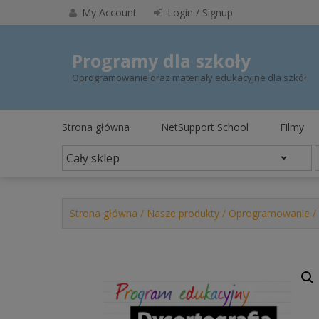
Skip
My Account
Login / Signup
to
content
Programy dla szkoły
Oprogramowanie oraz materiały edukacyjne dla szkół
Strona główna
NetSupport School
Filmy
Strona główna
/
Nasze produkty
/
Oprogramowanie
/