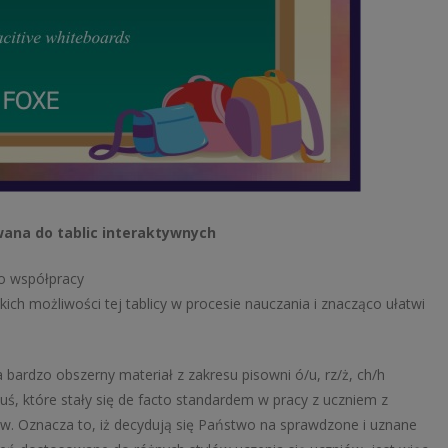
ana do tablic interaktywnych
o współpracy
ich możliwości tej tablicy w procesie nauczania i znacząco ułatwi
bardzo obszerny materiał z zakresu pisowni ó/u, rz/ż, ch/h
ś, które stały się de facto standardem w pracy z uczniem z
tów. Oznacza to, iż decydują się Państwo na sprawdzone i uznane