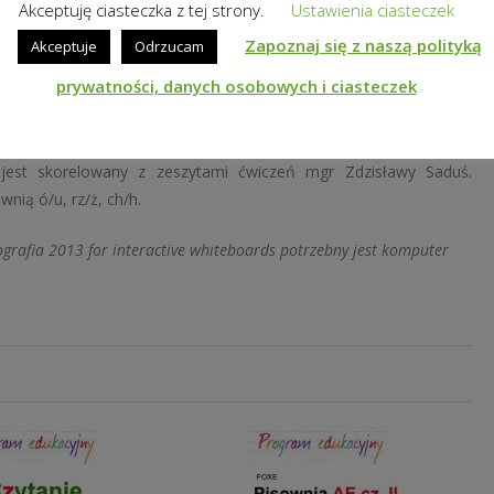
Akceptuję ciasteczka z tej strony.
Ustawienia ciasteczek
warantuje prezentowany materiał będzie widoczny również dla
Zapoznaj się z naszą polityką
Akceptuje
Odrzucam
prywatności, danych osobowych i ciasteczek
X.
 jest skorelowany z zeszytami ćwiczeń mgr Zdzisławy Saduś.
nią ó/u, rz/ż, ch/h.
grafia 2013 for interactive whiteboards potrzebny jest komputer