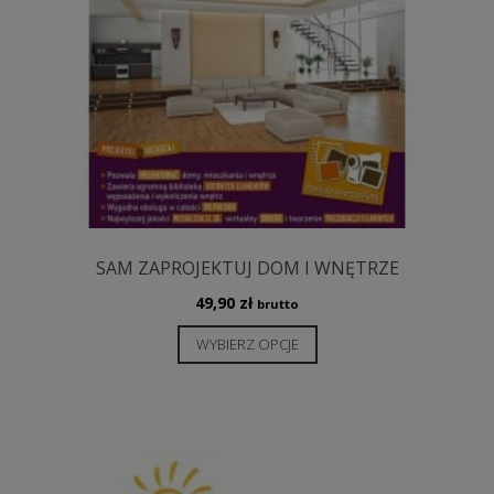
SAM ZAPROJEKTUJ DOM I WNĘTRZE
49,90
zł
brutto
Ten
WYBIERZ OPCJE
produkt
ma
wiele
wariantów.
Opcje