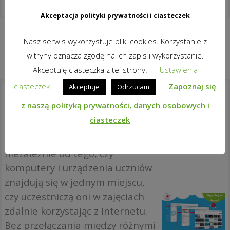
Akceptacja polityki prywatności i ciasteczek
Nasz serwis wykorzystuje pliki cookies. Korzystanie z
witryny oznacza zgodę na ich zapis i wykorzystanie.
Akceptuję ciasteczka z tej strony.
Ustawienia
ciasteczek
Zapoznaj się
Akceptuje
Odrzucam
Co to jest classroom.cloud?
z naszą polityką prywatności, danych osobowych i
ciasteczek
To idealna platforma w chmurze
pozwalająca efektywnie nauczać
niezależnie od tego, czy
komputery i urządzenia uczniów
znajdują się w jednym miejscu,
czy uczestniczą oni w zajęciach
zdalnie korzystając z Internetu.
Bez przełączania między różnymi