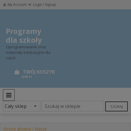
Skip
My Account
Login / Signup
to
content
Programy
dla szkoły
Oprogramowanie oraz
materiały edukacyjne dla
szkół
0,00 zł
PRIMARY MENU
SZUKAJ
Strona główna
/
Nasze