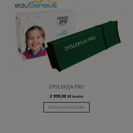
można
wybrać
na
stronie
produktu
DYSLEKSJA PRO
2 999,00
zł
brutto
DODAJ DO KOSZYKA