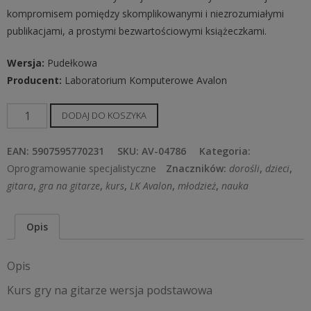
kompromisem pomiędzy skomplikowanymi i niezrozumiałymi
publikacjami, a prostymi bezwartościowymi książeczkami.
Wersja:
Pudełkowa
Producent:
Laboratorium Komputerowe Avalon
ilość
DODAJ DO KOSZYKA
Kurs
gry
EAN:
5907595770231
SKU:
AV-04786
Kategoria:
na
Oprogramowanie specjalistyczne
Znaczników:
dorośli
,
dzieci
,
gitarze
gitara
,
gra na gitarze
,
kurs
,
LK Avalon
,
młodzież
,
nauka
wersja
podstawowa
Opis
Opis
Kurs gry na gitarze wersja podstawowa