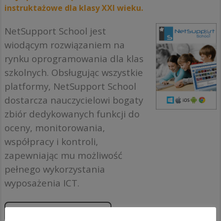
instruktażowe dla klasy XXI wieku.
NetSupport School jest
wiodącym rozwiązaniem na
rynku oprogramowania dla klas
szkolnych. Obsługując wszystkie
platformy, NetSupport School
dostarcza nauczycielowi bogaty
zbiór dedykowanych funkcji do
oceny, monitorowania,
współpracy i kontroli,
zapewniając mu możliwość
pełnego wykorzystania
wyposażenia ICT.
Zapoznaj się z produktami