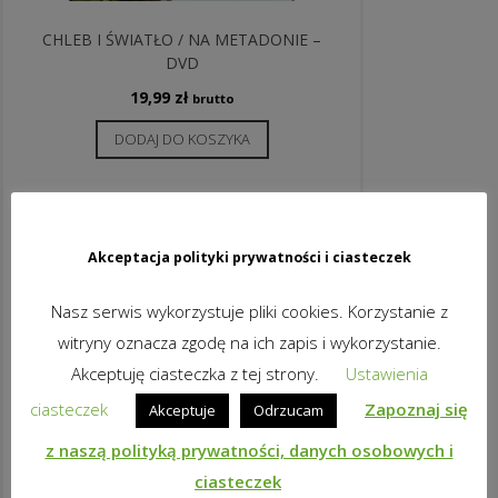
CHLEB I ŚWIATŁO / NA METADONIE –
DVD
19,99
zł
brutto
DODAJ DO KOSZYKA
Akceptacja polityki prywatności i ciasteczek
Nasz serwis wykorzystuje pliki cookies. Korzystanie z
witryny oznacza zgodę na ich zapis i wykorzystanie.
Akceptuję ciasteczka z tej strony.
Ustawienia
ciasteczek
Zapoznaj się
Akceptuje
Odrzucam
z naszą polityką prywatności, danych osobowych i
ciasteczek