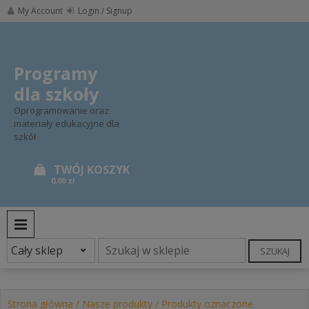
Skip
My Account
Login / Signup
to
content
Programy
dla szkoły
Oprogramowanie oraz
materiały edukacyjne dla
szkół
0,00 zł
PRIMARY MENU
SZUKAJ
Strona główna
/
Nasze produkty
/ Produkty oznaczone