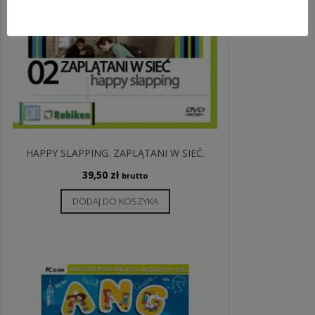
HAPPY SLAPPING. ZAPLĄTANI W SIEĆ.
39,50
zł
brutto
DODAJ DO KOSZYKA