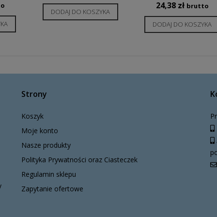
24,38
zł
to
brutto
DODAJ DO KOSZYKA
YKA
DODAJ DO KOSZYKA
Strony
K
Koszyk
Pr
Moje konto
Nasze produkty
po
Polityka Prywatności oraz Ciasteczek
Regulamin sklepu
y
Zapytanie ofertowe