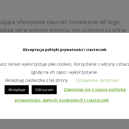
ająca efektywnie nauczać niezależnie od tego,
jdują się w jednym miejscu, czy uczestniczą oni w
etu. Bez przełączania między różnymi rozwiązaniami
, by zapewnić ciągłość nauczania – dla uczniów i
Akceptacja polityki prywatności i ciasteczek
asz serwis wykorzystuje pliki cookies. Korzystanie z witryny oznac
zgodę na ich zapis i wykorzystanie.
Akceptuję ciasteczka z tej strony.
Ustawienia ciasteczek
Zapoznaj się z naszą polityką
Akceptuje
Odrzucam
prywatności, danych osobowych i ciasteczek