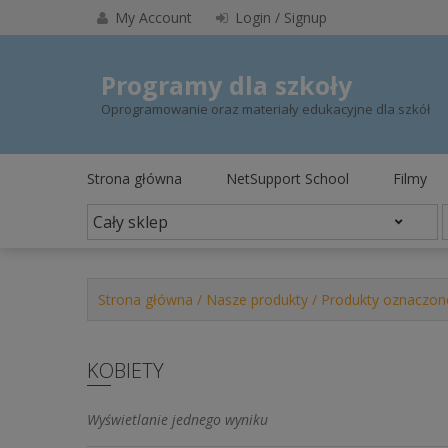
Skip
My Account
Login / Signup
to
content
Programy dla szkoły
Oprogramowanie oraz materiały edukacyjne dla szkół
Strona główna
NetSupport School
Filmy
Strona główna
/
Nasze produkty
/ Produkty oznaczone
KOBIETY
Wyświetlanie jednego wyniku