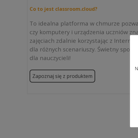
Co to jest classroom.cloud?
To idealna platforma w chmurze pozwal
czy komputery i urządzenia uczniów zna
zajęciach zdalnie korzystając z Intern
dla różnych scenariuszy. Świetny sposób
dla nauczycieli!
N
Zapoznaj się z produktem