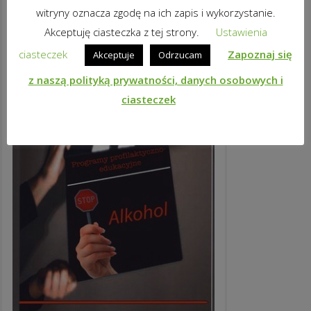
witryny oznacza zgodę na ich zapis i wykorzystanie.
Akceptuję ciasteczka z tej strony.
Ustawienia
ciasteczek
Zapoznaj się
Akceptuje
Odrzucam
z naszą polityką prywatności, danych osobowych i
ciasteczek