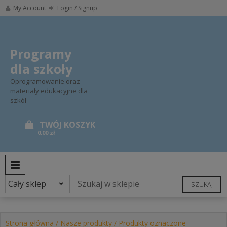
Skip
My Account
Login / Signup
to
content
Programy
dla szkoły
Oprogramowanie oraz
materiały edukacyjne dla
szkół
0,00 zł
PRIMARY MENU
SZUKAJ
Strona główna
/
Nasze produkty
/ Produkty oznaczone