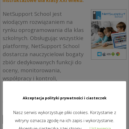
instruktażowe dla klasy XXI wieku.
NetSupport School jest
wiodącym rozwiązaniem na
rynku oprogramowania dla klas
szkolnych. Obsługując wszystkie
platformy, NetSupport School
dostarcza nauczycielowi bogaty
zbiór dedykowanych funkcji do
oceny, monitorowania,
współpracy i kontroli,
zapewniając mu możliwość
pełnego wykorzystania
Akceptacja polityki prywatności i ciasteczek
wyposażenia ICT.
Nasz serwis wykorzystuje pliki cookies. Korzystanie z
Zapoznaj się z produktami
witryny oznacza zgodę na ich zapis i wykorzystanie.
Akceptuję ciasteczka z tej strony.
Ustawienia