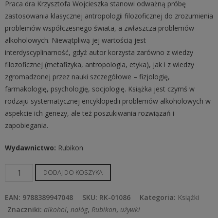
Praca dra Krzysztofa Wojcieszka stanowi odważną próbę
zastosowania klasycznej antropologii filozoficznej do zrozumienia
problemów współczesnego świata, a zwłaszcza problemów
alkoholowych. Niewątpliwą jej wartością jest
interdyscyplinarność, gdyż autor korzysta zarówno z wiedzy
filozoficznej (metafizyka, antropologia, etyka), jak i z wiedzy
zgromadzonej przez nauki szczegółowe – fizjologię,
farmakologię, psychologię, socjologię. Książka jest czymś w
rodzaju systematycznej encyklopedii problemów alkoholowych w
aspekcie ich genezy, ale też poszukiwania rozwiązań i
zapobiegania.
Wydawnictwo
:
Rubikon
ilość
DODAJ DO KOSZYKA
Człowiek
spotyka
EAN:
9788389947048
SKU:
RK-01086
Kategoria:
Książki
alkohol.
Znaczniki:
alkohol
,
nałóg
,
Rubikon
,
używki