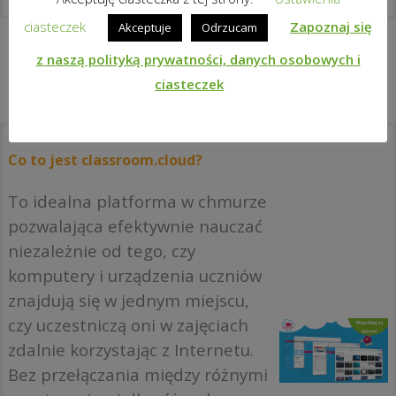
ciasteczek
Zapoznaj się
Akceptuje
Odrzucam
z naszą polityką prywatności, danych osobowych i
ciasteczek
Co to jest classroom.cloud?
To idealna platforma w chmurze
pozwalająca efektywnie nauczać
niezależnie od tego, czy
komputery i urządzenia uczniów
znajdują się w jednym miejscu,
czy uczestniczą oni w zajęciach
zdalnie korzystając z Internetu.
Bez przełączania między różnymi