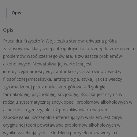
Filozoficzne
podstawy
Opis
wychowania
do
Opis
trzeźwości
w
Praca dra Krzysztofa Wojcieszka stanowi odważną próbę
ujęciu
zastosowania klasycznej antropologii filozoficznej do zrozumienia
tomistycznym
problemów współczesnego świata, a zwłaszcza problemów
alkoholowych. Niewątpliwą jej wartością jest
interdyscyplinarność, gdyż autor korzysta zarówno z wiedzy
filozoficznej (metafizyka, antropologia, etyka), jak i z wiedzy
zgromadzonej przez nauki szczegółowe – fizjologię,
farmakologię, psychologię, socjologię. Książka jest czymś w
rodzaju systematycznej encyklopedii problemów alkoholowych w
aspekcie ich genezy, ale też poszukiwania rozwiązań i
zapobiegania. Szczególnie interesującym wątkiem jest zarys
oryginalnej teorii powstawania problemów alkoholowych w
wyniku zazębiających się ludzkich pomyłek poznawczych i