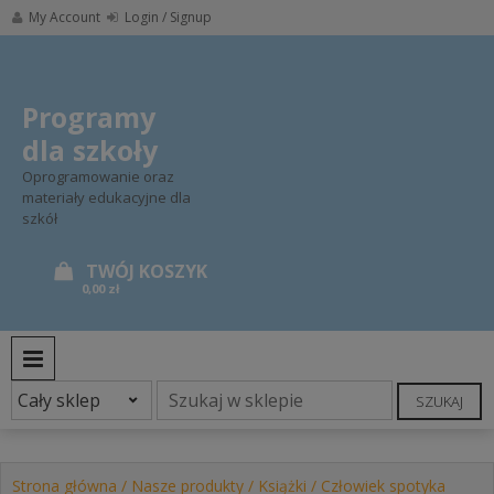
Skip
My Account
Login / Signup
to
content
Programy
dla szkoły
Oprogramowanie oraz
materiały edukacyjne dla
szkół
0,00 zł
PRIMARY MENU
SZUKAJ
Strona główna
/
Nasze produkty
/
Książki
/ Człowiek spotyka