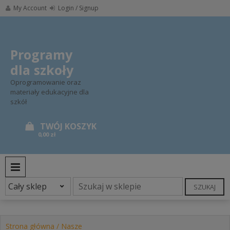
Skip
My Account
Login / Signup
to
content
Programy
dla szkoły
Oprogramowanie oraz
materiały edukacyjne dla
szkół
0,00 zł
PRIMARY MENU
SZUKAJ
Strona główna
/
Nasze