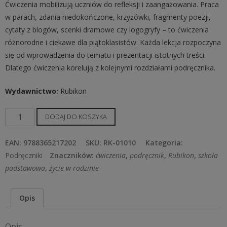
Ćwiczenia mobilizują uczniów do refleksji i zaangażowania. Praca
w parach, zdania niedokończone, krzyżówki, fragmenty poezji,
cytaty z blogów, scenki dramowe czy logogryfy – to ćwiczenia
różnorodne i ciekawe dla piątoklasistów. Każda lekcja rozpoczyna
się od wprowadzenia do tematu i prezentacji istotnych treści.
Dlatego ćwiczenia korelują z kolejnymi rozdziałami podręcznika.
Wydawnictwo
:
Rubikon
ilość
DODAJ DO KOSZYKA
Ćwiczenia
dla
EAN:
9788365217202
SKU:
RK-01010
Kategoria:
klasy
Podręczniki
Znaczników:
ćwiczenia
,
podręcznik
,
Rubikon
,
szkoła
5
podstawowa
,
życie w rodzinie
szkoły
podstawowej.
Opis
Wędrując
ku
Opis