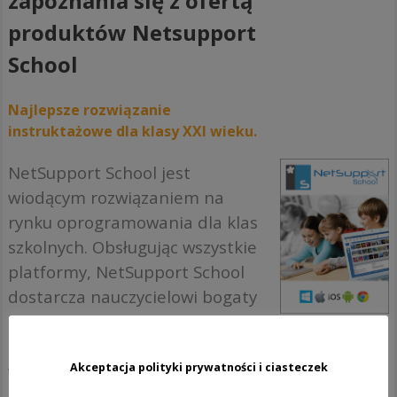
zapoznania się z ofertą
produktów Netsupport
School
Najlepsze rozwiązanie
instruktażowe dla klasy XXI wieku.
NetSupport School jest
wiodącym rozwiązaniem na
rynku oprogramowania dla klas
szkolnych. Obsługując wszystkie
platformy, NetSupport School
dostarcza nauczycielowi bogaty
zbiór dedykowanych funkcji do
oceny, monitorowania,
Akceptacja polityki prywatności i ciasteczek
współpracy i kontroli,
zapewniając mu możliwość