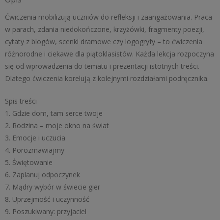
dorosłości.
Wychowanie
Ćwiczenia mobilizują uczniów do refleksji i zaangażowania. Praca
do
w parach, zdania niedokończone, krzyżówki, fragmenty poezji,
życia
cytaty z blogów, scenki dramowe czy logogryfy – to ćwiczenia
w
różnorodne i ciekawe dla piątoklasistów. Każda lekcja rozpoczyna
rodzinie.
się od wprowadzenia do tematu i prezentacji istotnych treści.
Dlatego ćwiczenia korelują z kolejnymi rozdziałami podręcznika.
Spis treści
1. Gdzie dom, tam serce twoje
2. Rodzina – moje okno na świat
3. Emocje i uczucia
4. Porozmawiajmy
5. Świętowanie
6. Zaplanuj odpoczynek
7. Mądry wybór w świecie gier
8. Uprzejmość i uczynność
9. Poszukiwany: przyjaciel