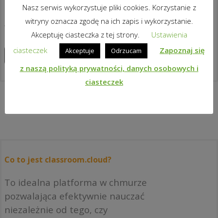
Nasz serwis wykorzystuje pliki cookies. Korzystanie z
pełnego wykorzystania
witryny oznacza zgodę na ich zapis i wykorzystanie.
wyposażenia ICT.
Akceptuję ciasteczka z tej strony.
Ustawienia
ciasteczek
Zapoznaj się
Akceptuje
Odrzucam
Zapoznaj się z produktami
z naszą polityką prywatności, danych osobowych i
ciasteczek
Co to jest classroom.cloud?
To idealna platforma w chmurze
pozwalająca efektywnie nauczać
niezależnie od tego, czy