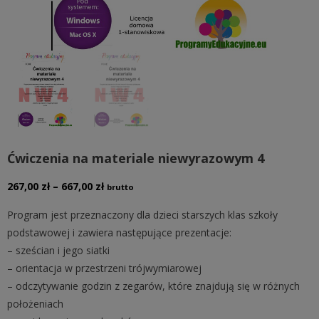
Ćwiczenia na materiale niewyrazowym 4
Zakres
267,00
zł
–
667,00
zł
brutto
cen:
Program jest przeznaczony dla dzieci starszych klas szkoły
od
podstawowej i zawiera następujące prezentacje:
267,00 zł
– sześcian i jego siatki
do
– orientacja w przestrzeni trójwymiarowej
667,00 zł
– odczytywanie godzin z zegarów, które znajdują się w różnych
położeniach