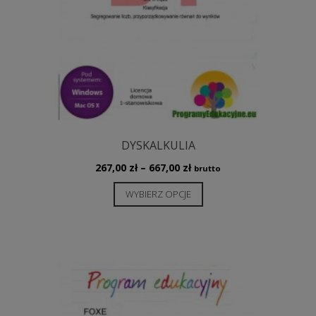
DYSKALKULIA
Zakres
267,00
zł
–
667,00
zł
brutto
cen:
Ten
WYBIERZ OPCJE
od
produkt
267,00 zł
ma
do
wiele
667,00 zł
wariantów.
Opcje
można
wybrać