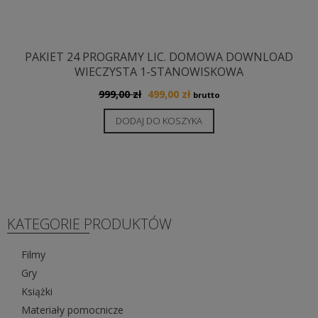
PAKIET 24 PROGRAMY LIC. DOMOWA DOWNLOAD
WIECZYSTA 1-STANOWISKOWA
Pierwotna
Aktualna
999,00
zł
499,00
zł
brutto
cena
cena
DODAJ DO KOSZYKA
wynosiła:
wynosi:
999,00 zł.
499,00 zł.
KATEGORIE PRODUKTÓW
Filmy
Gry
Książki
Materiały pomocnicze