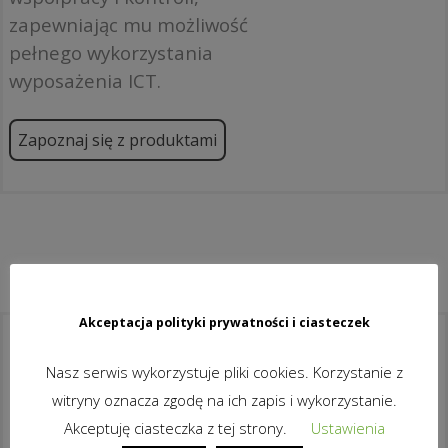
zapewniając mu możliwość
pełnego wykorzystania
wyposażenia ICT.
Zapoznaj się z produktami
Akceptacja polityki prywatności i ciasteczek
Co to jest classroom.cloud?
Nasz serwis wykorzystuje pliki cookies. Korzystanie z
To idealna platforma w chmurze
witryny oznacza zgodę na ich zapis i wykorzystanie.
pozwalająca efektywnie nauczać
Akceptuję ciasteczka z tej strony.
Ustawienia