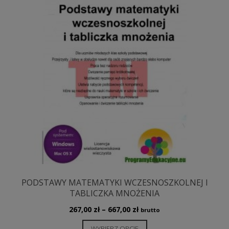
na
stronie
produktu
PODSTAWY MATEMATYKI WCZESNOSZKOLNEJ I
TABLICZKA MNOŻENIA
Zakres
267,00
zł
–
667,00
zł
brutto
cen:
Ten
WYBIERZ OPCJE