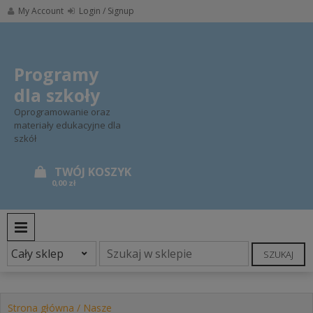
Skip
My Account
Login / Signup
to
content
Programy
dla szkoły
Oprogramowanie oraz
materiały edukacyjne dla
szkół
0,00 zł
PRIMARY MENU
SZUKAJ
Strona główna
/
Nasze