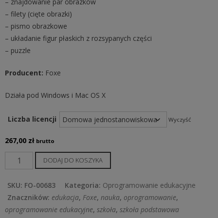
– znajdowanie par obrazków
– filety (cięte obrazki)
– pismo obrazkowe
– układanie figur płaskich z rozsypanych części
– puzzle
Producent:
Foxe
Działa pod Windows i Mac OS X
Liczba licencji
Wyczyść
267,00
zł
brutto
ilość
DODAJ DO KOSZYKA
Ćwiczenia
na
SKU:
FO-00683
Kategoria:
Oprogramowanie edukacyjne
materiale
Znaczników:
edukacja
,
Foxe
,
nauka
,
oprogramowanie
,
niewyrazowym
oprogramowanie edukacyjne
,
szkoła
,
szkoła podstawowa