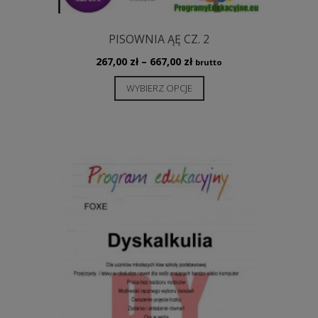
PISOWNIA ĄĘ CZ. 2
Zakres
267,00
zł
–
667,00
zł
brutto
cen:
Ten
WYBIERZ OPCJE
od
produkt
267,00 zł
ma
do
wiele
667,00 zł
wariantów.
Opcje
można
wybrać
na
stronie
produktu