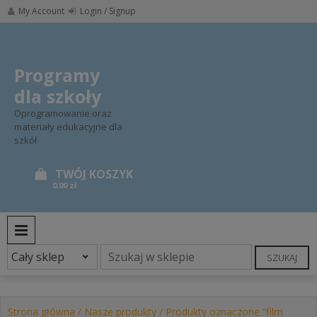
Skip
My Account
Login / Signup
to
content
Programy
dla szkoły
Oprogramowanie oraz
materiały edukacyjne dla
szkół
0,00 zł
PRIMARY MENU
SZUKAJ
Strona główna
/
Nasze produkty
/ Produkty oznaczone “film