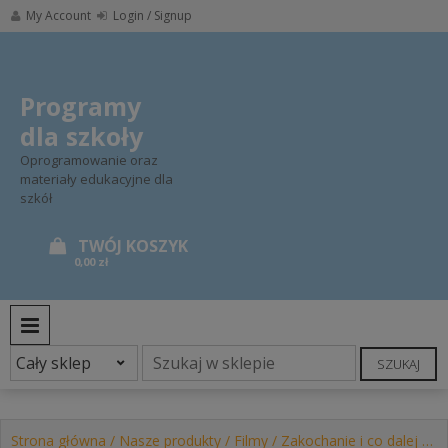
Skip
My Account
Login / Signup
to
content
Programy
dla szkoły
Oprogramowanie oraz
materiały edukacyjne dla
szkół
0,00 zł
PRIMARY MENU
SZUKAJ
Strona główna
/
Nasze produkty
/
Filmy
/ Zakochanie i co dalej …