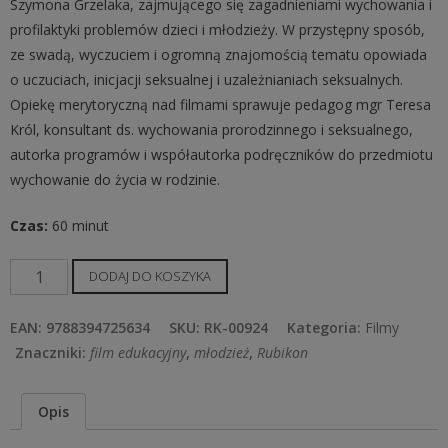
Szymona Grzelaka, zajmującego się zagadnieniami wychowania i
profilaktyki problemów dzieci i młodzieży. W przystępny sposób,
ze swadą, wyczuciem i ogromną znajomością tematu opowiada
o uczuciach, inicjacji seksualnej i uzależnianiach seksualnych.
Opiekę merytoryczną nad filmami sprawuje pedagog mgr Teresa
Król, konsultant ds. wychowania prorodzinnego i seksualnego,
autorka programów i współautorka podręczników do przedmiotu
wychowanie do życia w rodzinie.
Czas:
60 minut
ilość
DODAJ DO KOSZYKA
Zakochanie
i
EAN:
9788394725634
SKU:
RK-00924
Kategoria:
Filmy
co
Znaczniki:
film edukacyjny
,
młodzież
,
Rubikon
dalej
...
Opis
-
seria