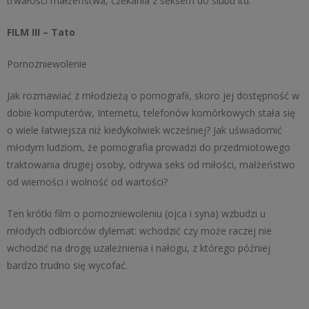
trwałości małżeństwa, czekania z seksem do ślubu itd.
FILM III – Tato
Pornozniewolenie
Jak rozmawiać z młodzieżą o pornografii, skoro jej dostępność w
dobie komputerów, Internetu, telefonów komórkowych stała się
o wiele łatwiejsza niż kiedykolwiek wcześniej? Jak uświadomić
młodym ludziom, że pornografia prowadzi do przedmiotowego
traktowania drugiej osoby, odrywa seks od miłości, małżeństwo
od wierności i wolność od wartości?
Ten krótki film o pornozniewoleniu (ojca i syna) wzbudzi u
młodych odbiorców dylemat: wchodzić czy może raczej nie
wchodzić na drogę uzależnienia i nałogu, z którego później
bardzo trudno się wycofać.