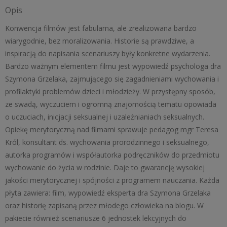
Opis
trzech
filmów
Konwencja filmów jest fabularna, ale zrealizowana bardzo
wiarygodnie, bez moralizowania. Historie są prawdziwe, a
inspiracją do napisania scenariuszy były konkretne wydarzenia.
Bardzo ważnym elementem filmu jest wypowiedź psychologa dra
Szymona Grzelaka, zajmującego się zagadnieniami wychowania i
profilaktyki problemów dzieci i młodzieży. W przystępny sposób,
ze swadą, wyczuciem i ogromną znajomością tematu opowiada
o uczuciach, inicjacji seksualnej i uzależnianiach seksualnych.
Opiekę merytoryczną nad filmami sprawuje pedagog mgr Teresa
Król, konsultant ds. wychowania prorodzinnego i seksualnego,
autorka programów i współautorka podręczników do przedmiotu
wychowanie do życia w rodzinie. Daje to gwarancję wysokiej
jakości merytorycznej i spójności z programem nauczania. Każda
płyta zawiera: film, wypowiedź eksperta dra Szymona Grzelaka
oraz historię zapisaną przez młodego człowieka na blogu. W
pakiecie również scenariusze 6 jednostek lekcyjnych do