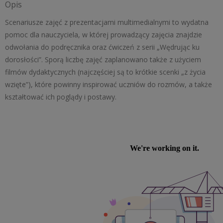
Opis
uczniów
klasy
Scenariusze zajęć z prezentacjami multimedialnymi to wydatna
1
pomoc dla nauczyciela, w której prowadzący zajęcia znajdzie
liceum
odwołania do podręcznika oraz ćwiczeń z serii „Wędrując ku
ogólnokształcącego,
dorosłości”. Sporą liczbę zajęć zaplanowano także z użyciem
technikum,
filmów dydaktycznych (najczęściej są to krótkie scenki „z życia
szkoły
wzięte”), które powinny inspirować uczniów do rozmów, a także
branżowej
kształtować ich poglądy i postawy.
I
stopnia
.
Wędrując
ku
dorosłości.
Wychowanie
do
życia
w