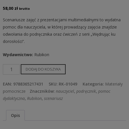
58,00
zł
brutto
Scenariusze zajęć z prezentacjami multimedialnymi to wydatna
pomoc dla nauczyciela, w której prowadzący zajęcia znajdzie
odwołania do podręcznika oraz ćwiczeń z serii „Wędrując ku
dorosłości”.
Wydawnictwo
:
Rubikon
ilość
DODAJ DO KOSZYKA
Scenariusze
lekcji
EAN:
9788365217431
SKU:
RK-01049
Kategoria:
Materiały
i
pomocnicze
Znaczników:
nauczyciel
,
podręcznik
,
pomoc
prezentacje
dydaktyczna
,
Rubikon
,
scenariusz
multimedialne
na
Opis
CD
dla