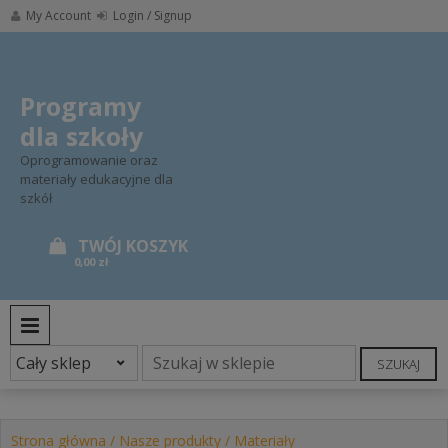
Skip
My Account
Login / Signup
to
content
Programy
dla szkoły
Oprogramowanie oraz
materiały edukacyjne dla
szkół
0,00 zł
PRIMARY MENU
SZUKAJ
Strona główna
/
Nasze produkty
/
Materiały