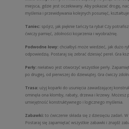
miejsca, gdzie jest oczekiwany. Aby pokazać drogę, nac
myślenia i przewidywania kolejnych posunięć, kształtuj
Taniec:
spójrz, jak pięknie tańczy ta ryba! Czy potrafi
ćwiczy pamięć, zdolności kojarzenia i wyobraźnię.
Podwodne łowy:
chciałbyś może wiedzieć, jak dużo ryb
odpowiedzią. Postaraj się zebrać dziesięć pereł. Gra ks
Perły:
niełatwo jest otworzyć wszystkie perły. Zapamięt
po drugiej, od pierwszej do dziewiątej. Gra ćwiczy zd
Trasa:
użyj koparki do usunięcia zawadzającej konstrukc
ominęła ona klomby, rabaty, drzewa i krzewy. Możesz pr
umiejętność konstruktywnego i logicznego myślenia.
Zabawki:
to ćwiczenie składa się z dziesięciu zadań.
Postaraj się zapamiętać wszystkie zabawki i znajdź z