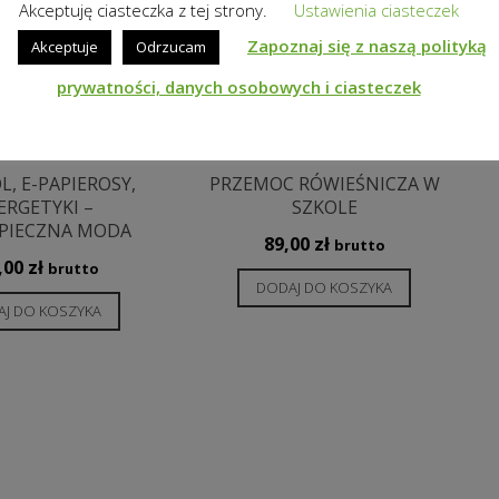
Akceptuję ciasteczka z tej strony.
Ustawienia ciasteczek
Zapoznaj się z naszą polityką
Akceptuje
Odrzucam
prywatności, danych osobowych i ciasteczek
, E-PAPIEROSY,
PRZEMOC RÓWIEŚNICZA W
ERGETYKI –
SZKOLE
PIECZNA MODA
89,00
zł
brutto
,00
zł
brutto
DODAJ DO KOSZYKA
J DO KOSZYKA