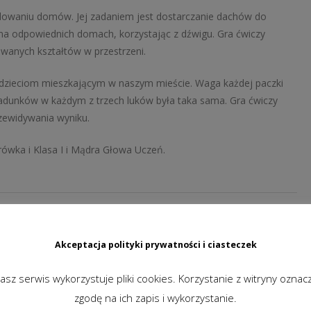
dowaniu domów. Jej zadaniem jest dostarczanie dachów do
na odpowiednich domach, korzystając z dźwigu. Gra ćwiczy
anych kształtów w przestrzeni.
i dzieciom mieszkającym w naszym mieście. Waga każdej paczki
ładunków w każdym z trzech luków była taka sama. Gra ćwiczy
zewidywania wyniku.
wka i Klasa I i Mądra Głowa Uczeń.
Akceptacja polityki prywatności i ciasteczek
asz serwis wykorzystuje pliki cookies. Korzystanie z witryny oznac
zgodę na ich zapis i wykorzystanie.