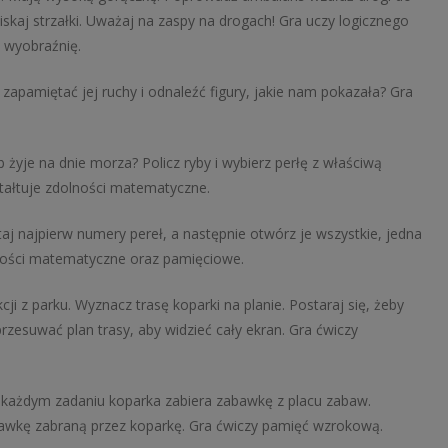
iskaj strzałki. Uważaj na zaspy na drogach! Gra uczy logicznego
e wyobraźnię.
sz zapamiętać jej ruchy i odnaleźć figury, jakie nam pokazała? Gra
 żyje na dnie morza? Policz ryby i wybierz perłę z właściwą
ztałtuje zdolności matematyczne.
aj najpierw numery pereł, a następnie otwórz je wszystkie, jedna
olności matematyczne oraz pamięciowe.
ji z parku. Wyznacz trasę koparki na planie. Postaraj się, żeby
zesuwać plan trasy, aby widzieć cały ekran. Gra ćwiczy
 W każdym zadaniu koparka zabiera zabawkę z placu zabaw.
abawkę zabraną przez koparkę. Gra ćwiczy pamięć wzrokową.