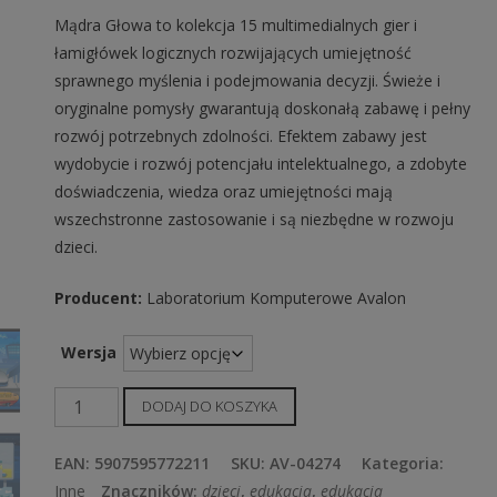
Mądra Głowa to kolekcja 15 multimedialnych gier i
łamigłówek logicznych rozwijających umiejętność
sprawnego myślenia i podejmowania decyzji. Świeże i
oryginalne pomysły gwarantują doskonałą zabawę i pełny
rozwój potrzebnych zdolności. Efektem zabawy jest
wydobycie i rozwój potencjału intelektualnego, a zdobyte
doświadczenia, wiedza oraz umiejętności mają
wszechstronne zastosowanie i są niezbędne w rozwoju
dzieci.
Producent:
Laboratorium Komputerowe Avalon
Wersja
ilość
DODAJ DO KOSZYKA
Mądra
Głowa
EAN:
5907595772211
SKU:
AV-04274
Kategoria:
7-
Inne
Znaczników:
dzieci
,
edukacja
,
edukacja