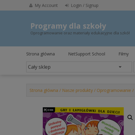
Skip
My Account
Login / Signup
to
content
Programy dla szkoły
Oprogramowanie oraz materiały edukacyjne dla szkół
Strona główna
NetSupport School
Filmy
Strona główna
/
Nasze produkty
/
Oprogramowanie
/