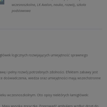
9
wczesnoszkolna
,
LK Avalon
,
nauka
,
rozwój
,
szkoła
lat
podstawowa
Akademia
bystrzaka
migłówek logicznych rozwijających umiejętność sprawnego
awę i pełny rozwój potrzebnych zdolności. Efektem zabawy jest
yte doświadczenia, wiedza oraz umiejętności mają wszechstronne
wieku wczesnoszkolnym. Oto opisy niektórych łamigłówek:
ę. Mają wysoką gorączkę. Poprowadź ambulans wzdłuż drogi do