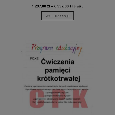
Zakres
1 297,00
zł
–
6 997,00
zł
brutto
cen:
Ten
WYBIERZ OPCJE
od
produkt
1
ma
297,00 zł
wiele
do
6
wariantów.
997,00 zł
Opcje
można
wybrać
na
stronie
produktu