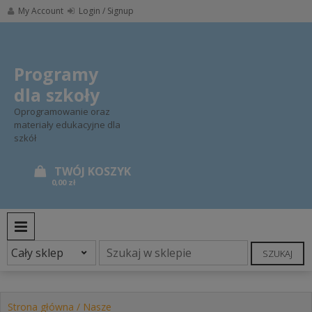
Skip
My Account
Login / Signup
to
content
Programy
dla szkoły
Oprogramowanie oraz
materiały edukacyjne dla
szkół
0,00 zł
PRIMARY MENU
SZUKAJ
Strona główna
/
Nasze