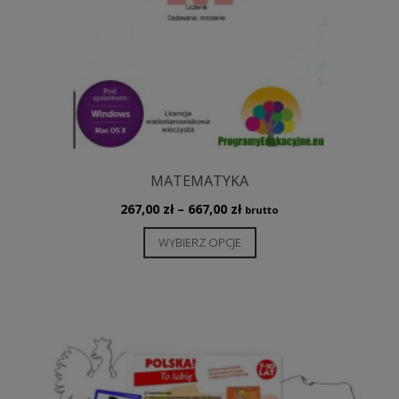
MATEMATYKA
Zakres
267,00
zł
–
667,00
zł
brutto
cen:
Ten
WYBIERZ OPCJE
od
produkt
267,00 zł
ma
do
wiele
667,00 zł
wariantów.
Opcje
można
wybrać