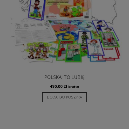
na
stronie
produktu
POLSKA! TO LUBIĘ
490,00
zł
brutto
DODAJ DO KOSZYKA