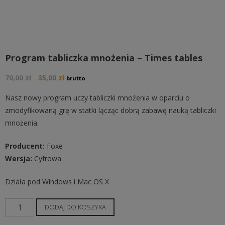
Program tabliczka mnożenia – Times tables
Pierwotna
Aktualna
70,00
zł
35,00
zł
brutto
cena
cena
Nasz nowy program uczy tabliczki mnożenia w oparciu o
wynosiła:
wynosi:
zmodyfikowaną grę w statki lącząc dobrą zabawę nauką tabliczki
70,00 zł.
35,00 zł.
mnożenia.
Producent:
Foxe
Wersja:
Cyfrowa
Działa pod Windows i Mac OS X
ilość
DODAJ DO KOSZYKA
Program