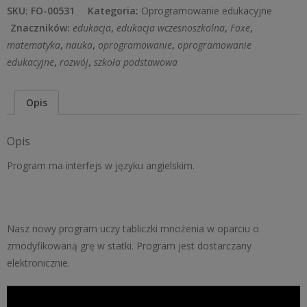
tabliczka
SKU:
FO-00531
Kategoria:
Oprogramowanie edukacyjne
mnożenia
Znaczników:
edukacja
,
edukacja wczesnoszkolna
,
Foxe
,
-
matematyka
,
nauka
,
oprogramowanie
,
oprogramowanie
Times
edukacyjne
,
rozwój
,
szkoła podstawowa
tables
Opis
Opis
Program ma interfejs w języku angielskim.
Nasz nowy program uczy tabliczki mnożenia w oparciu o
zmodyfikowaną grę w statki. Program jest dostarczany
elektronicznie.