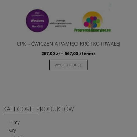
CPK – ĆWICZENIA PAMIĘCI KRÓTKOTRWAŁEJ
Zakres
267,00
zł
–
667,00
zł
brutto
cen:
Ten
WYBIERZ OPCJE
od
produkt
267,00 zł
ma
do
wiele
667,00 zł
wariantów.
Opcje
można
KATEGORIE PRODUKTÓW
wybrać
na
Filmy
stronie
Gry
produktu