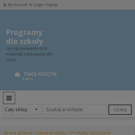
Skip
My Account
Login / Signup
to
content
Programy
dla szkoły
Oprogramowanie oraz
materiały edukacyjne dla
szkół
0,00 zł
PRIMARY MENU
SZUKAJ
Strona główna
/
Nasze produkty
/
Produkty oznaczone