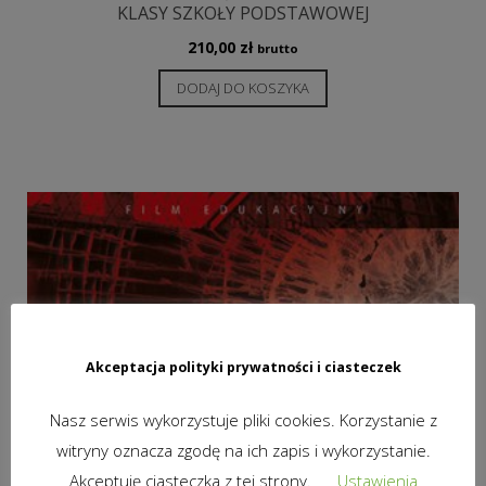
KLASY SZKOŁY PODSTAWOWEJ
210,00
zł
brutto
DODAJ DO KOSZYKA
Akceptacja polityki prywatności i ciasteczek
Nasz serwis wykorzystuje pliki cookies. Korzystanie z
witryny oznacza zgodę na ich zapis i wykorzystanie.
Akceptuję ciasteczka z tej strony.
Ustawienia