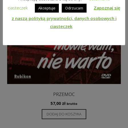
ciasteczek
Zapoznaj się
Akceptuje
Odrzucam
z naszą polityką prywatności, danych osobowych i
ciasteczek
PRZEMOC
57,00
zł
brutto
DODAJ DO KOSZYKA