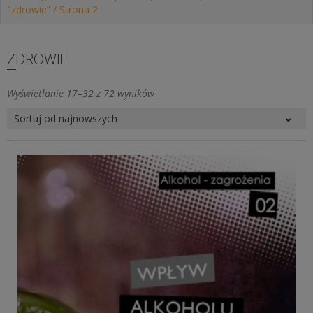
“zdrowie”
/ Strona 2
ZDROWIE
Posortowane
Wyświetlanie 17–32 z 72 wyników
według
najnowszych