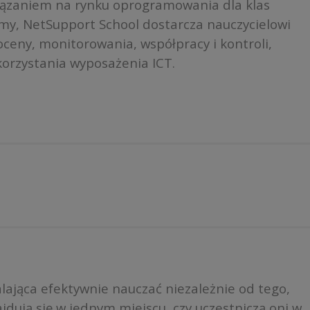
iązaniem na rynku oprogramowania dla klas
rmy, NetSupport School dostarcza nauczycielowi
ceny, monitorowania, współpracy i kontroli,
orzystania wyposażenia ICT.
ająca efektywnie nauczać niezależnie od tego,
jdują się w jednym miejscu, czy uczestniczą oni w