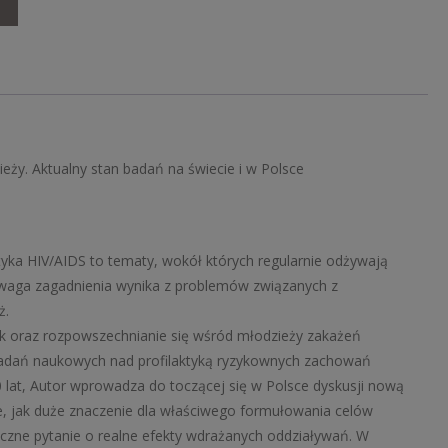
stan
badań
na
świecie
i
w
Polsce
ży. Aktualny stan badań na świecie i w Polsce
tyka HIV/AIDS to tematy, wokół których regularnie odżywają
Powaga zagadnienia wynika z problemów związanych z
ż.
k oraz rozpowszechnianie się wśród młodzieży zakażeń
adań naukowych nad profilaktyką ryzykownych zachowań
 lat, Autor wprowadza do toczącej się w Polsce dyskusji nową
e, jak duże znaczenie dla właściwego formułowania celów
zne pytanie o realne efekty wdrażanych oddziaływań. W