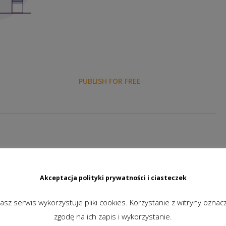
PUBLISH FOR FREE
Akceptacja polityki prywatności i ciasteczek
asz serwis wykorzystuje pliki cookies. Korzystanie z witryny oznac
zgodę na ich zapis i wykorzystanie.