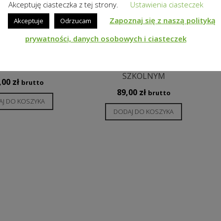
Akceptuję ciasteczka z tej strony.
Ustawienia ciasteczek
Zapoznaj się z naszą polityką
Akceptuje
Odrzucam
prywatności, danych osobowych i ciasteczek
C NIEJEDNO MA
ZDROWIE PSYCHICZNE –
IMIĘ
JAK O NIE DBAĆ W WIEKU
SZKOLNYM
,00
zł
brutto
89,00
zł
brutto
J DO KOSZYKA
DODAJ DO KOSZYKA