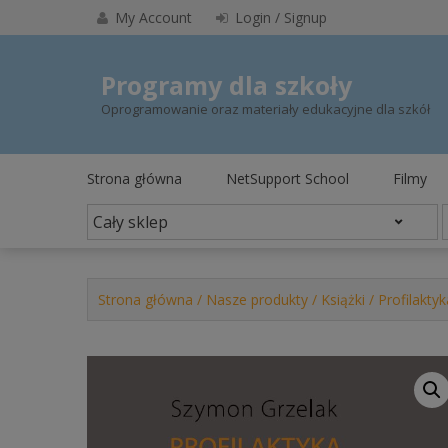
Skip
My Account
Login / Signup
to
content
Programy dla szkoły
Oprogramowanie oraz materiały edukacyjne dla szkół
Strona główna
NetSupport School
Filmy
Strona główna
/
Nasze produkty
/
Książki
/ Profilakty