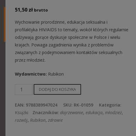
51,50
zł
brutto
Wychowanie prorodzinne, edukacja seksualna i
profilaktyka HIV/AIDS to tematy, wokół których regularnie
odżywają gorące dyskusje społeczne w Polsce i wielu
krajach. Powaga zagadnienia wynika z problemów
związanych z podejmowaniem kontaktów seksualnych
przez młodzież.
Wydawnictwo
:
Rubikon
ilość
DODAJ DO KOSZYKA
Profilaktyka
ryzykownych
EAN:
9788389947024
SKU:
RK-01059
Kategoria:
zachowań
Książki
Znaczników:
dojrzewanie
,
edukacja
,
młodzież
,
seksualnych
rozwój
,
Rubikon
,
zdrowie
młodzieży.
Aktualny